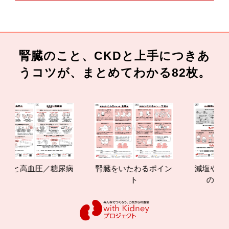
腎臓のこと、CKDと上手につきあ
うコツが、まとめてわかる82枚。
Dと高血圧／糖尿病
腎臓をいたわるポイン
減塩やたんぱ
ト
の効果と