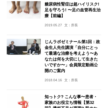
糖尿病性腎症は超ハイリスク!
足を守ろう! 〜足の血管再生治
療【前編】
2019.05.27
文：所長
じんラボゼミナール第1回：政
金生人先生講演「自分にとっ
て最適な治療を考えよう〜あ
なたは何を大切にして生きた
いですか〜」会員限定動画公
開のご案内
2018.04.16
文：所長
知っトク? こんな事〜患者・
家族のお役立ち情報【第32