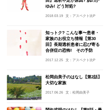
回】透析不足が原因? 肌のか
ゆみ! どう対処?
2018.03.19
文：アスペクト比P
知っトク? こんな事〜患者・
家族のお役立ち情報【第30
回】長期透析患者に忍び寄る
合併症の恐怖! その予防
2017.12.25
文：アスペクト比P
松岡由美子のはなし【第2話】
大切な家族
2017.06.26
文：松岡由美子
関矢武明のはなし【第5話・最