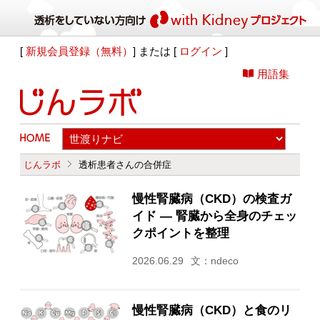
[
新規会員登録（無料）
] または [
ログイン
]
用語集
じんラボ
透析患者さんの合併症
慢性腎臓病（CKD）の検査ガ
イド ― 腎臓から全身のチェッ
クポイントを整理
2026.06.29
文：ndeco
慢性腎臓病（CKD）と食のリ