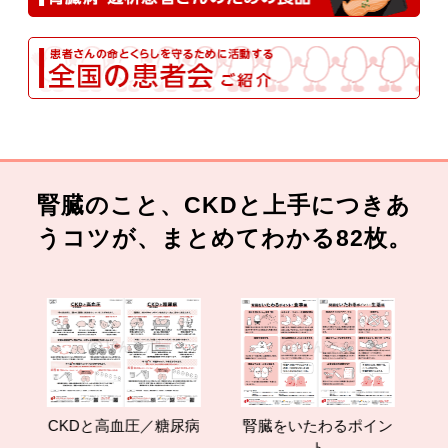
腎臓のこと、CKDと上手につきあ
うコツが、まとめてわかる82枚。
CKDと高血圧／糖尿病
腎臓をいたわるポイン
減
ト