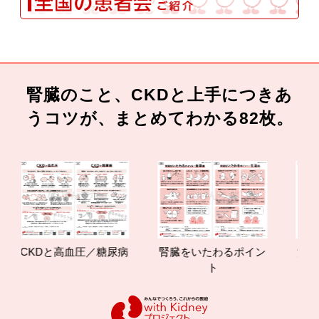
腎臓のこと、CKDと上手につきあ
うコツが、まとめてわかる82枚。
CKDと高血圧／糖尿病
腎臓をいたわるポイン
減塩や
ト
の