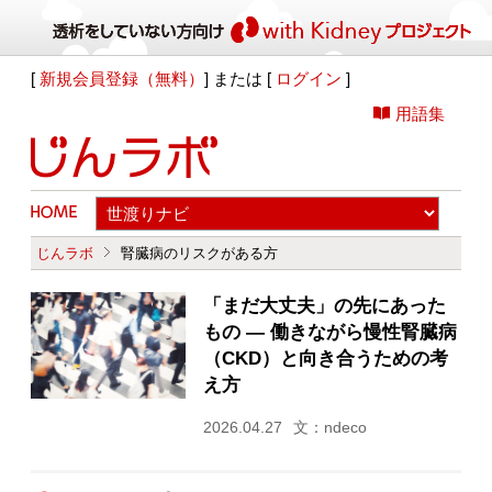
[
新規会員登録（無料）
] または [
ログイン
]
用語集
じんラボ
腎臓病のリスクがある方
「まだ大丈夫」の先にあった
もの ― 働きながら慢性腎臓病
（CKD）と向き合うための考
え方
2026.04.27
文：ndeco