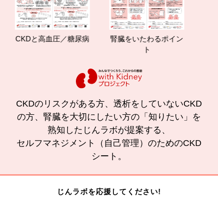
CKDと高血圧／糖尿病
腎臓をいたわるポイン
減塩
ト
の
CKDのリスクがある方、透析をしていないCKD
の方、腎臓を大切にしたい方の「知りたい」を
熟知したじんラボが提案する、
セルフマネジメント（自己管理）のためのCKD
シート。
じんラボを応援してください!