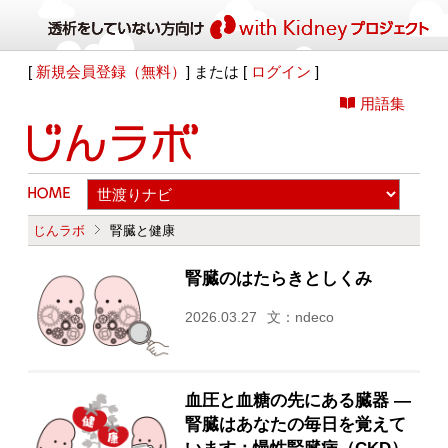
[
新規会員登録（無料）
] または [
ログイン
]
用語集
じんラボ
腎臓と健康
腎臓のはたらきとしくみ
2026.03.27
文：ndeco
血圧と血糖の先にある臓器 ―
腎臓はあなたの毎日を覚えて
います：慢性腎臓病（CKD）