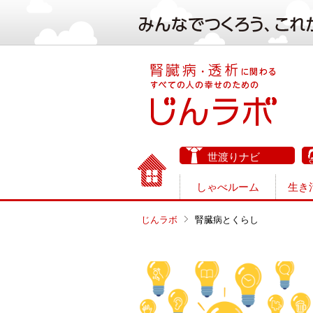
世渡りナビ
しゃべルーム
生き
じんラボ
腎臓病とくらし