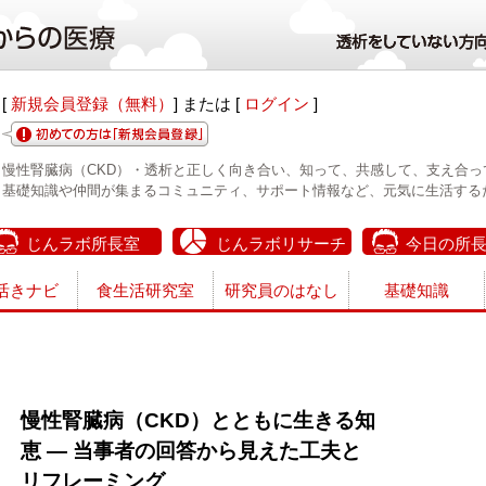
[
新規会員登録（無料）
] または [
ログイン
]
慢性腎臓病（CKD）・透析と正しく向き合い、知って、共感して、支え合っ
基礎知識や仲間が集まるコミュニティ、サポート情報など、元気に生活する
じんラボ所長室
じんラボリサーチ
今日の所
活きナビ
食生活研究室
研究員のはなし
基礎知識
慢性腎臓病（CKD）とともに生きる知
恵 — 当事者の回答から見えた工夫と
リフレーミング