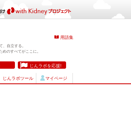
用語集
て、自立する。
ためのすべてがここに。
長
じんラボを応援!
じんラボツール
マイページ