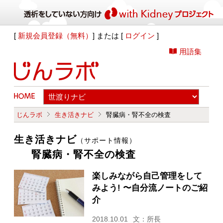
[
新規会員登録（無料）
] または [
ログイン
]
用語集
じんラボ
生き活きナビ
腎臓病・腎不全の検査
生き活きナビ
（サポート情報）
腎臓病・腎不全の検査
楽しみながら自己管理をして
みよう! 〜自分流ノートのご紹
介
2018.10.01
文：所長