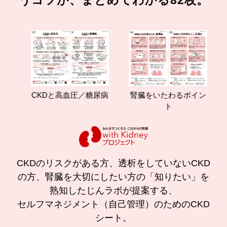
うコツが、まとめてわかる82枚。
つ
CKDと高血圧／糖尿病
腎臓をいたわるポイン
ト
CKDのリスクがある方、透析をしていないCKD
の方、腎臓を大切にしたい方の「知りたい」を
熟知したじんラボが提案する、
セルフマネジメント（自己管理）のためのCKD
シート。