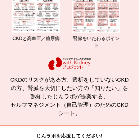
CKDと高血圧／糖尿病
腎臓をいたわるポイン
減塩
ト
の
CKDのリスクがある方、透析をしていないCKD
の方、腎臓を大切にしたい方の「知りたい」を
熟知したじんラボが提案する、
セルフマネジメント（自己管理）のためのCKD
シート。
じんラボを応援してください!