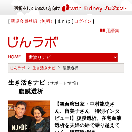
[
新規会員登録（無料）
] または [
ログイン
]
用語集
じんラボ
生き活きナビ
腹膜透析
生き活きナビ
（サポート情報）
腹膜透析
【舞台演出家・中村龍史さ
ん、留美子さん 特別インタ
ビュー!】腹膜透析、在宅血液
透析を夫婦の絆で乗り越えて