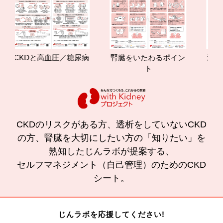
CKDと高血圧／糖尿病
腎臓をいたわるポイン
減塩や
ト
の
CKDのリスクがある方、透析をしていないCKD
の方、腎臓を大切にしたい方の「知りたい」を
熟知したじんラボが提案する、
セルフマネジメント（自己管理）のためのCKD
シート。
じんラボを応援してください!