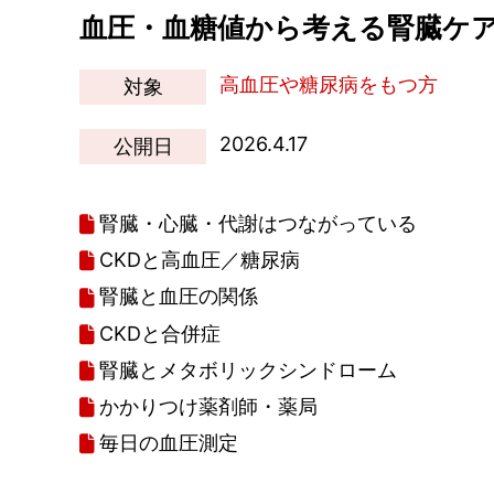
血圧・血糖値から考える腎臓ケ
高血圧や糖尿病をもつ方
対象
2026.4.17
公開日
腎臓・心臓・代謝はつながっている
CKDと高血圧／糖尿病
腎臓と血圧の関係
CKDと合併症
腎臓とメタボリックシンドローム
かかりつけ薬剤師・薬局
毎日の血圧測定