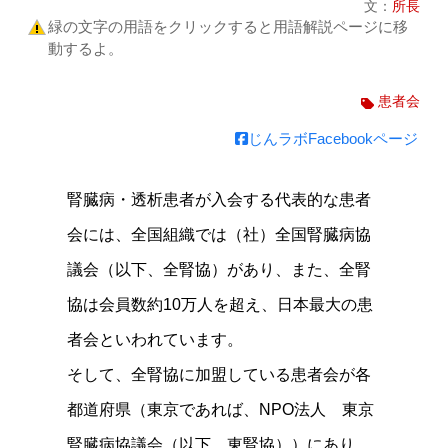
文：
所長
緑の文字の用語をクリックすると用語解説ページに移
動するよ。
患者会
じんラボFacebookページ
腎臓病・透析患者が入会する代表的な患者
会には、全国組織では（社）全国腎臓病協
議会（以下、全腎協）があり、また、全腎
協は会員数約10万人を超え、日本最大の患
者会といわれています。
そして、全腎協に加盟している患者会が各
都道府県（東京であれば、NPO法人 東京
腎臓病協議会（以下、東腎協））にあり、