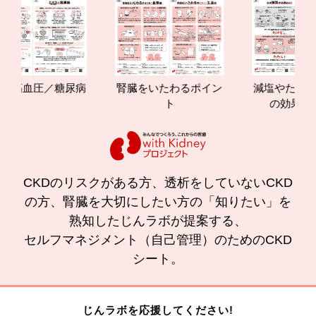
血圧／糖尿病
腎臓をいたわるポイン
減塩やたんぱく質
ト
の効果と重要性
CKDのリスクがある方、透析をしていないCKD
の方、腎臓を大切にしたい方の「知りたい」を
熟知したじんラボが提案する、
セルフマネジメント（自己管理）のためのCKD
シート。
じんラボを応援してください!