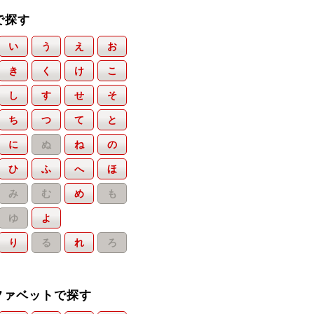
で探す
い
う
え
お
き
く
け
こ
し
す
せ
そ
ち
つ
て
と
に
ぬ
ね
の
ひ
ふ
へ
ほ
み
む
め
も
ゆ
よ
り
る
れ
ろ
ファベットで探す