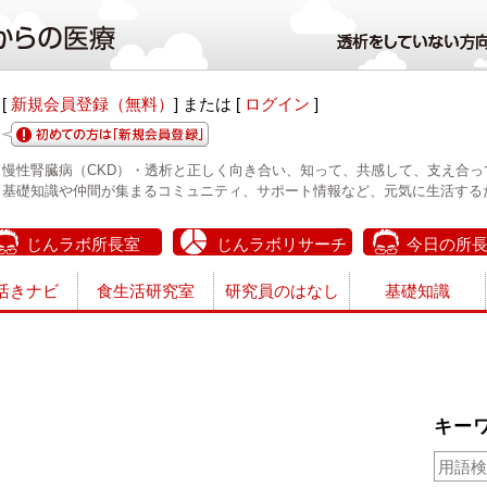
[
新規会員登録（無料）
] または [
ログイン
]
慢性腎臓病（CKD）・透析と正しく向き合い、知って、共感して、支え合っ
基礎知識や仲間が集まるコミュニティ、サポート情報など、元気に生活する
じんラボ所長室
じんラボリサーチ
今日の所
活きナビ
食生活研究室
研究員のはなし
基礎知識
キー