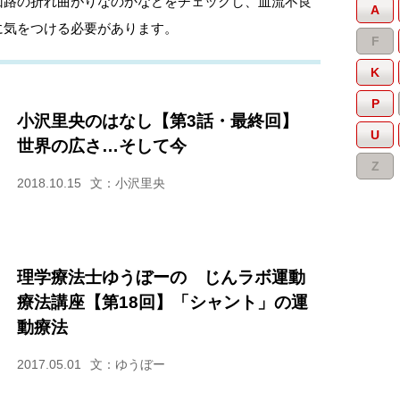
回路の折れ曲がりなのかなどをチェックし、血流不良
A
に気をつける必要があります。
F
K
P
小沢里央のはなし【第3話・最終回】
U
世界の広さ…そして今
Z
2018.10.15
文：小沢里央
理学療法士ゆうぼーの じんラボ運動
療法講座【第18回】「シャント」の運
動療法
2017.05.01
文：ゆうぼー