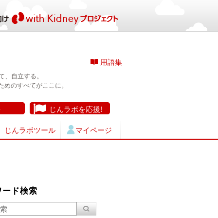
用語集
て、自立する。
ためのすべてがここに。
長
じんラボを応援!
じんラボツール
マイページ
ワード検索