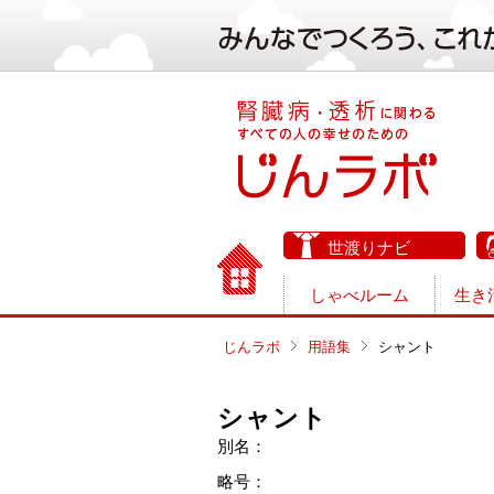
世渡りナビ
しゃべルーム
生き
じんラボ
用語集
シャント
シャント
別名：
略号：