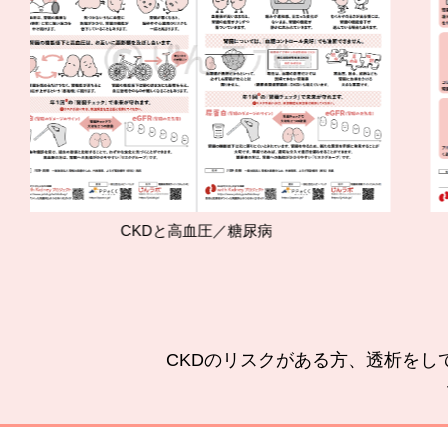
CKDと高血圧／糖尿病
腎臓
CKDのリスクがある方、透析をし