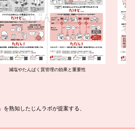
く質管理の効果と重要性
腎臓の運
い」を熟知したじんラボが提案する、
。