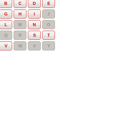
B
C
D
E
G
H
I
J
L
M
N
O
Q
R
S
T
V
W
X
Y