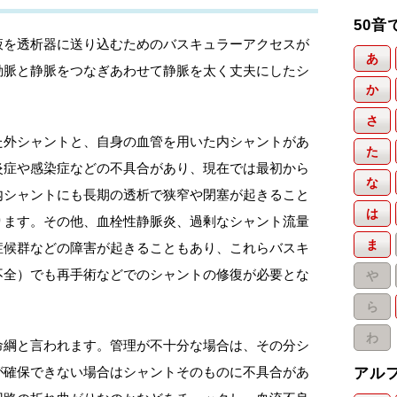
50音
液を透析器に送り込むためのバスキュラーアクセスが
あ
動脈と静脈をつなぎあわせて静脈を太く丈夫にしたシ
か
さ
た外シャントと、自身の血管を用いた内シャントがあ
た
炎症や感染症などの不具合があり、現在では最初から
な
内シャントにも長期の透析で狭窄や閉塞が起きること
は
ります。その他、血栓性静脈炎、過剰なシャント流量
ま
症候群などの障害が起きることもあり、これらバスキ
不全）でも再手術などでのシャントの修復が必要とな
や
ら
わ
命綱と言われます。管理が不十分な場合は、その分シ
が確保できない場合はシャントそのものに不具合があ
アル