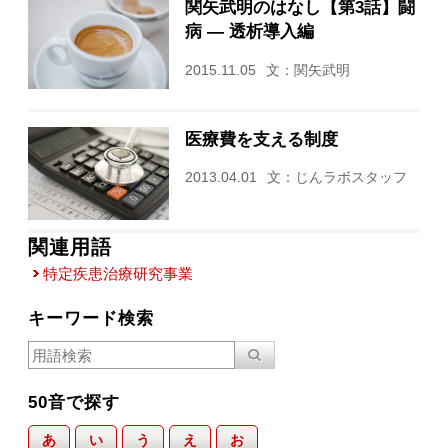
関矢武明のはなし【第3話】闘
病 — 透析導入編
2015.11.05
文：関矢武明
医療費を支える制度
2013.04.01
文：じんラボスタッフ
関連用語
特定疾患治療研究事業
キーワード検索
50音で探す
あ
い
う
え
お