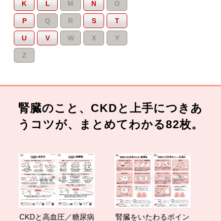
K
L
M
N
O
P
Q
R
S
T
U
V
W
X
Y
Z
腎臓のこと、CKDと上手につきあ
うコツが、まとめてわかる82枚。
CKDと高血圧／糖尿病
腎臓をいたわるポイン
減塩