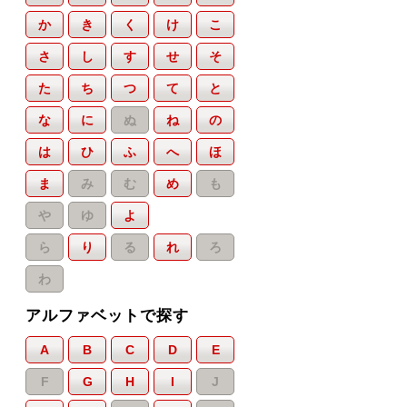
か
き
く
け
こ
さ
し
す
せ
そ
た
ち
つ
て
と
な
に
ぬ
ね
の
は
ひ
ふ
へ
ほ
ま
み
む
め
も
や
ゆ
よ
ら
り
る
れ
ろ
わ
アルファベットで探す
A
B
C
D
E
F
G
H
I
J