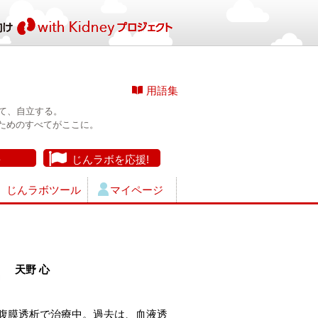
用語集
て、自立する。
ためのすべてがここに。
長
じんラボを応援!
じんラボツール
マイページ
天野 心
腹膜透析で治療中。過去は、血液透