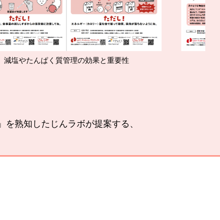
質管理の効果と重要性
腎臓の運
い」を熟知したじんラボが提案する、
。