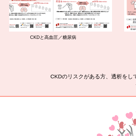
KDと高血圧／糖尿病
腎臓
CKDのリスクがある方、透析をし