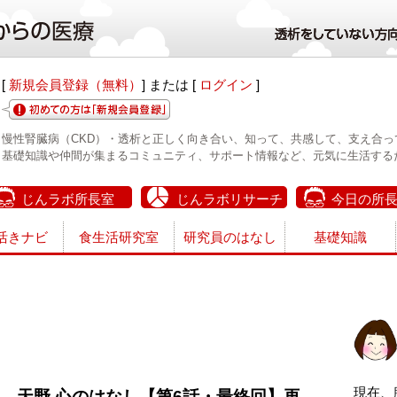
[
新規会員登録（無料）
] または [
ログイン
]
慢性腎臓病（CKD）・透析と正しく向き合い、知って、共感して、支え合っ
基礎知識や仲間が集まるコミュニティ、サポート情報など、元気に生活する
じんラボ所長室
じんラボリサーチ
今日の所
活きナビ
食生活研究室
研究員のはなし
基礎知識
現在、
天野 心のはなし【第6話・最終回】再