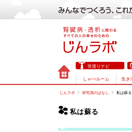
世渡りナビ
しゃべルーム
生き
じんラボ
研究員のはなし
私は蘇る
私は蘇る