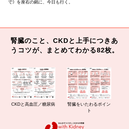
で》を座右の銘に、今日も行く。
腎臓のこと、CKDと上手につきあ
うコツが、まとめてわかる82枚。
CKDと高血圧／糖尿病
腎臓をいたわるポイン
減塩
ト