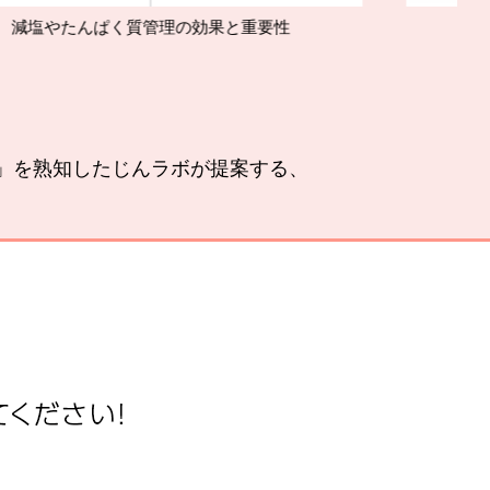
ぱく質管理の効果と重要性
腎臓の
い」を熟知したじんラボが提案する、
。