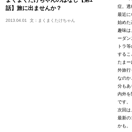
症。透
話】旅に出ませんか？
最近に
2013.04.01
文：まくまくたけちゃん
始めた
趣味は
ーダン
トラ等
するこ
たまー
外旅行
なのか
分もあ
内外を
です。
次回は
最新の
かも。