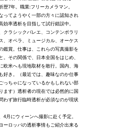
析歴7年。職業:フリーカメラマン。
なってようやく一部の方々に認知され
高効率透析を目指して試行錯誤中。
、クラシックバレエ、コンテンポラリ
ス、オペラ、ミュージカル、オーケス
の鑑賞。仕事は、これらの写真撮影を
と。その関係で、日本全国をはじめ、
に欧米へも現地取材を敢行。国内、海
も好き。（最近では、趣味なのか仕事
ごっちゃになっているかもしれない部
ります）透析者の現在では必然的に国
問わず旅行臨時透析が必須なのが現状
、4月にウィーンへ撮影に赴く予定。
ヨーロッパの透析事情もご紹介出来る