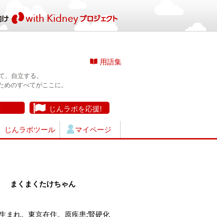
用語集
て、自立する。
ためのすべてがここに。
長
じんラボを応援!
じんラボツール
マイページ
まくまくたけちゃん
4年生まれ。東京在住。原疾患:腎硬化