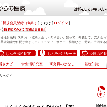
[
新規会員登録（無料）
] または [
ログイン
]
慢性腎臓病（CKD）・透析と正しく向き合い、知って、共感して、支え合っ
基礎知識や仲間が集まるコミュニティ、サポート情報など、元気に生活する
じんラボ所長室
じんラボリサーチ
今日の所
活きナビ
食生活研究室
研究員のはなし
基礎知識
せんか？
196
まくまくたけちゃんのはなし【第1