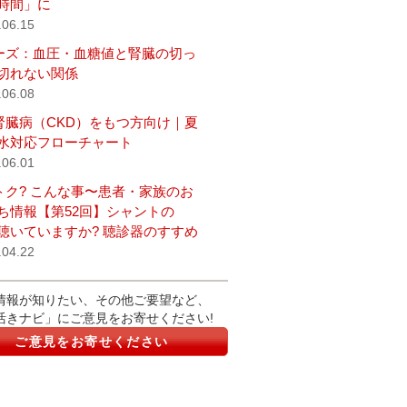
時間」に
.06.15
ーズ：血圧・血糖値と腎臓の切っ
切れない関係
.06.08
腎臓病（CKD）をもつ方向け｜夏
水対応フローチャート
.06.01
トク? こんな事〜患者・家族のお
ち情報【第52回】シャントの
聴いていますか? 聴診器のすすめ
.04.22
情報が知りたい、その他ご要望など、
活きナビ」にご意見をお寄せください!
ご意見をお寄せください