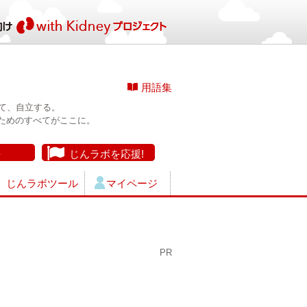
用語集
て、自立する。
ためのすべてがここに。
長
じんラボを応援!
じんラボツール
マイページ
PR