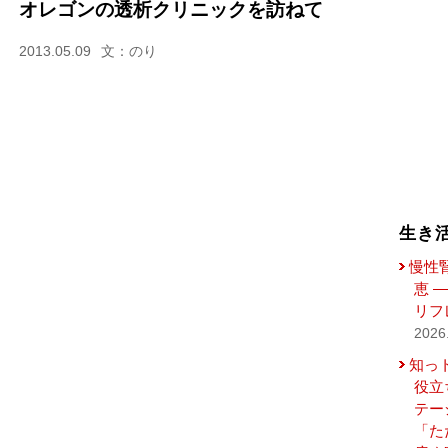
オレゴンの透析クリニックを訪ねて
2013.05.09
文：のり
生き
慢性
恵 
リフ
2026
知っ
役立
テー
「た