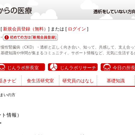
[
新規会員登録（無料）
] または [
ログイン
]
慢性腎臓病（CKD）・透析と正しく向き合い、知って、共感して、支え合っ
基礎知識や仲間が集まるコミュニティ、サポート情報など、元気に生活する
じんラボ所長室
じんラボリサーチ
今日の所
活きナビ
食生活研究室
研究員のはなし
基礎知識
まいの方
ート情報）
方