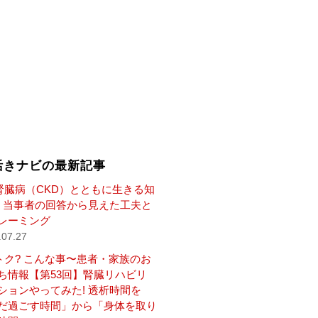
活きナビの最新記事
腎臓病（CKD）とともに生きる知
— 当事者の回答から見えた工夫と
レーミング
.07.27
トク? こんな事〜患者・家族のお
ち情報【第53回】腎臓リハビリ
ションやってみた! 透析時間を
だ過ごす時間」から「身体を取り