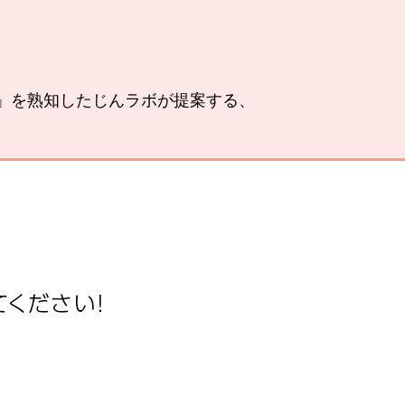
い」を熟知したじんラボが提案する、
。