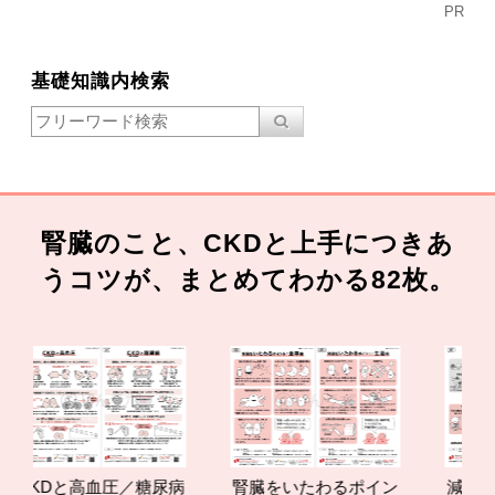
PR
基礎知識内検索
腎臓のこと、CKDと上手につきあ
うコツが、まとめてわかる82枚。
CKDと高血圧／糖尿病
腎臓をいたわるポイン
減塩やた