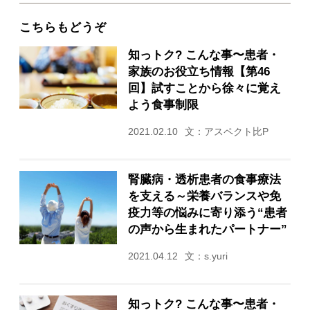
こちらもどうぞ
知っトク? こんな事〜患者・
家族のお役立ち情報【第46
回】試すことから徐々に覚え
よう食事制限
2021.02.10
文：アスペクト比P
腎臓病・透析患者の食事療法
を支える～栄養バランスや免
疫力等の悩みに寄り添う“患者
の声から生まれたパートナー”
2021.04.12
文：s.yuri
知っトク? こんな事〜患者・