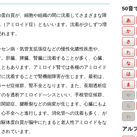
50音
の蛋白質が、細胞や組織の間に沈着してさまざまな障
あ
ス（アミロイド症）ともいいます。沈着が少しずつ増
か
現れます。
さ
ンセン病・気管支拡張症などの慢性化膿性疾患や、
た
す。肝臓、脾臓、腎臓に沈着することが多く、心臓、
な
こともあります。アミロイド腎では各種のアミロイド
は
管に沈着することで腎機能障害が生じます。最初は、
ま
ローゼ症候群、腎不全となります。また、長期透析症
すのを透析アミロイド―シスといい、手根管症候群、
や
椎関節症、腱断裂などの病変が生じます。心臓にもよ
ら
、心不全へと進行します。消化管への沈着も多く、が
わ
前駆体蛋白質が脳中にたまると老人性アミロイドをな
アル
とされています。