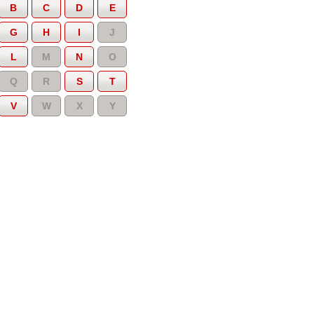
B
C
D
E
G
H
I
J
L
M
N
O
Q
R
S
T
V
W
X
Y