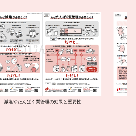
く質管理の効果と重要性
腎臓の運