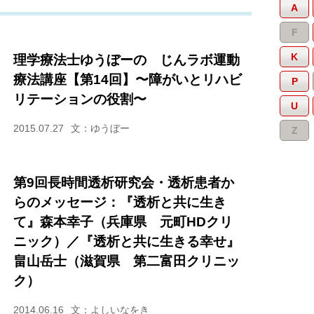
A
F
K
理学療法士ゆうぼーの じんラボ運動
療法講座【第14回】〜障がいとリハビ
P
リテーションの役割〜
U
2015.07.27
文：ゆうぼー
Z
第9回長時間透析研究会・透析患者か
らのメッセージ：『透析と共に生き
て』森本幸子（兵庫県 元町HDクリ
ニック）／『透析と共に生きる幸せ』
畠山岳士（滋賀県 第二富田クリニッ
ク）
2014.06.16
文：よしいなをき