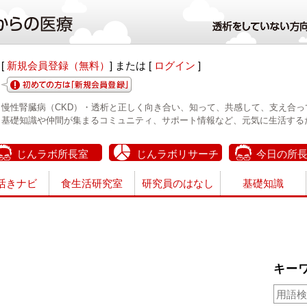
[
新規会員登録（無料）
] または [
ログイン
]
慢性腎臓病（CKD）・透析と正しく向き合い、知って、共感して、支え合っ
基礎知識や仲間が集まるコミュニティ、サポート情報など、元気に生活する
じんラボ所長室
じんラボリサーチ
今日の所
活きナビ
食生活研究室
研究員のはなし
基礎知識
キー