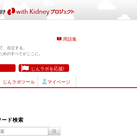
用語集
て、自立する。
ためのすべてがここに。
長
じんラボを応援!
じんラボツール
マイページ
ワード検索