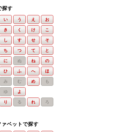
で探す
い
う
え
お
き
く
け
こ
し
す
せ
そ
ち
つ
て
と
に
ぬ
ね
の
ひ
ふ
へ
ほ
み
む
め
も
ゆ
よ
り
る
れ
ろ
ファベットで探す