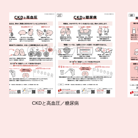
CKDと高血圧／糖尿病
腎臓