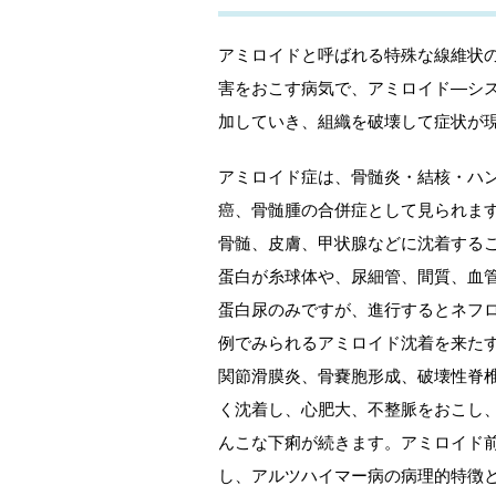
アミロイドと呼ばれる特殊な線維状
害をおこす病気で、アミロイド―シ
加していき、組織を破壊して症状が
アミロイド症は、骨髄炎・結核・ハ
癌、骨髄腫の合併症として見られま
骨髄、皮膚、甲状腺などに沈着する
蛋白が糸球体や、尿細管、間質、血
蛋白尿のみですが、進行するとネフ
例でみられるアミロイド沈着を来た
関節滑膜炎、骨嚢胞形成、破壊性脊
く沈着し、心肥大、不整脈をおこし
んこな下痢が続きます。アミロイド
し、アルツハイマー病の病理的特徴