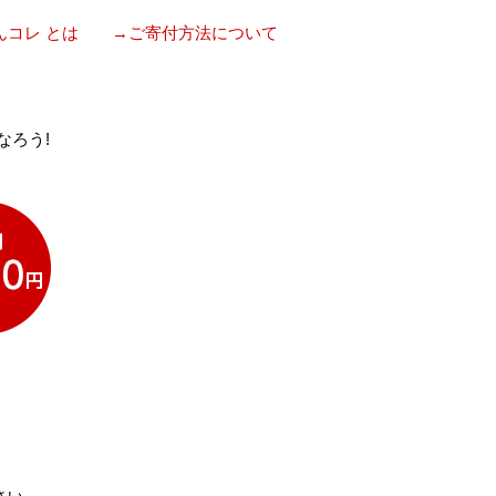
んコレ とは
→ご寄付方法について
なろう!
。