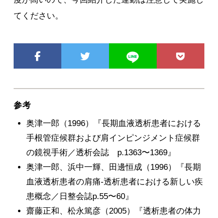
てください。
参考
奥津一郎（1996）『長期血液透析患者における
手根管症候群および肩インピンジメント症候群
の鏡視手術／透析会誌 p.1363〜1369』
奥津一郎、浜中一輝、田邊恒成（1996）『長期
血液透析患者の肩痛-透析患者における新しい疾
患概念／日整会誌p.55〜60』
齋藤正和、松永篤彦（2005）『透析患者の体力