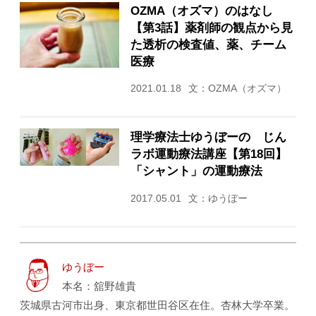
OZMA（オズマ）のはなし
【第3話】薬剤師の観点から見
た透析の検査値、薬、チーム
医療
2021.01.18
文：OZMA（オズマ）
理学療法士ゆうぼーの じん
ラボ運動療法講座【第18回】
「シャント」の運動療法
2017.05.01
文：ゆうぼー
ゆうぼー
本名：舘野雄貴
茨城県古河市出身、東京都世田谷区在住。杏林大学卒業。