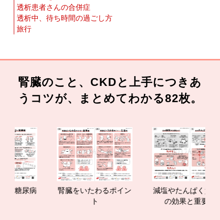
透析患者さんの合併症
透析中、待ち時間の過ごし方
旅行
腎臓のこと、CKDと上手につきあ
うコツが、まとめてわかる82枚。
腎臓をいたわるポイン
減塩やたんぱく質管理
腎臓の
ト
の効果と重要性