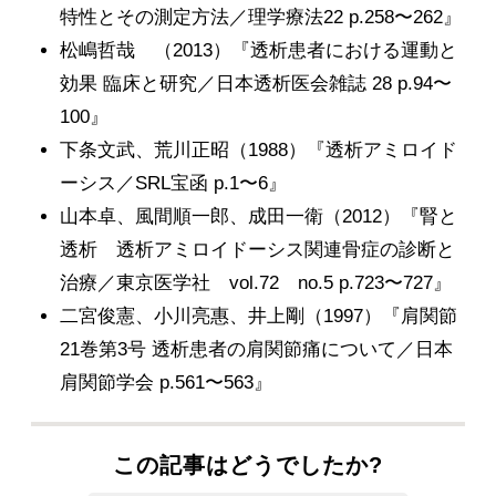
特性とその測定方法／理学療法22 p.258〜262』
松嶋哲哉 （2013）『透析患者における運動と
効果 臨床と研究／日本透析医会雑誌 28 p.94〜
100』
下条文武、荒川正昭（1988）『透析アミロイド
ーシス／SRL宝函 p.1〜6』
山本卓、風間順一郎、成田一衛（2012）『腎と
透析 透析アミロイドーシス関連骨症の診断と
治療／東京医学社 vol.72 no.5 p.723〜727』
二宮俊憲、小川亮惠、井上剛（1997）『肩関節
21巻第3号 透析患者の肩関節痛について／日本
肩関節学会 p.561〜563』
この記事はどうでしたか?