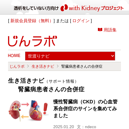
[
新規会員登録（無料）
] または [
ログイン
]
用語集
じんラボ
生き活きナビ
腎臓病患者さんの合併症
生き活きナビ
（サポート情報）
腎臓病患者さんの合併症
慢性腎臓病（CKD）の心血管
系合併症のサインを集めてみ
ました
2025.01.20
文：ndeco