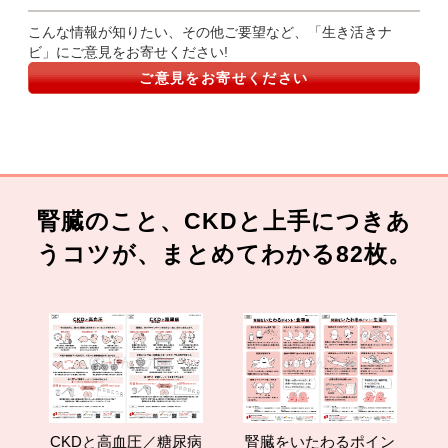
こんな情報が知りたい、その他ご要望など、「生き活きナ
ビ」にご意見をお寄せください!
ご意見をお寄せください
腎臓のこと、CKDと上手につきあ
うコツが、まとめてわかる82枚。
CKDと高血圧／糖尿病
腎臓をいたわるポイン
減塩