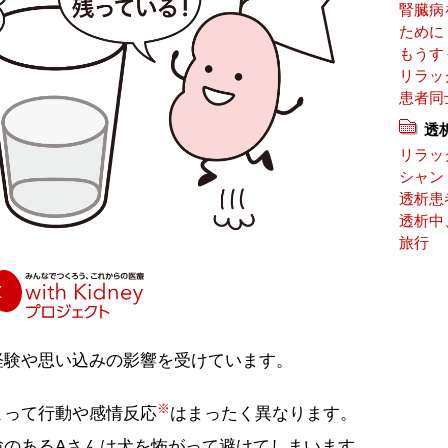
腎臓病
ために
もうす
リラッ
患者同
透
リラッ
シャン
透析患
透析中
旅行
経験や思い込みの影響を受けています。
※
よって行動や感情反応
はまったく異なります。
験のあるAさんは犬を怖がって避けてしまいます