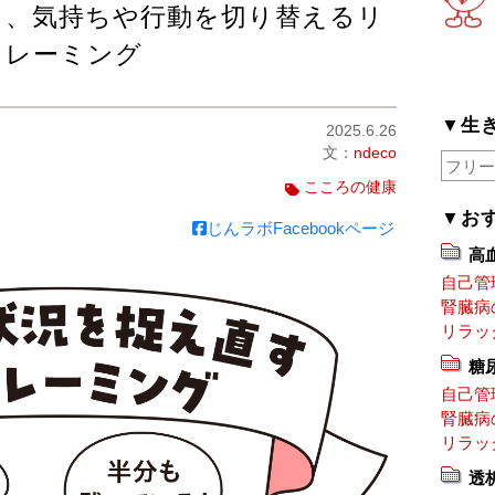
と、気持ちや行動を切り替えるリ
フレーミング
▼生
2025.6.26
文：
ndeco
こころの健康
▼お
じんラボFacebookページ
高
自己管
腎臓病
リラッ
糖
自己管
腎臓病
リラッ
透