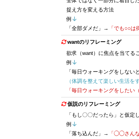
全体ではなく一部分に着目し
捉え方を変える方法
例
「全部ダメだ」→
「でも○○は
wantのリフレーミング
欲求（want）に焦点を当て
例
「毎日ウォーキングをしない
（体調を整えて楽しい生活を
「毎日ウォーキングをしたい
仮説のリフレーミング
「もし〇〇だったら」と仮定
例
「落ち込んだ」→
「◯◯さん