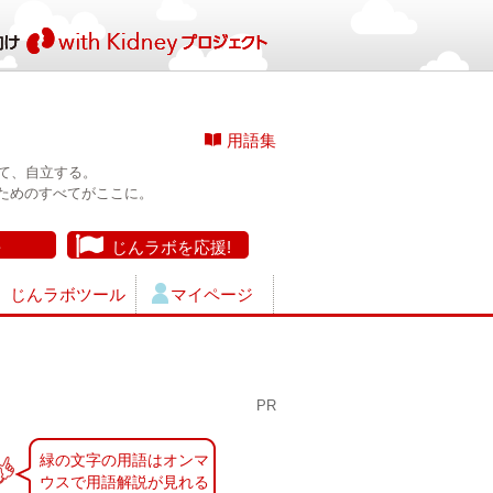
用語集
て、自立する。
ためのすべてがここに。
長
じんラボを応援!
じんラボツール
マイページ
PR
緑の文字の用語はオンマ
ウスで用語解説が見れる