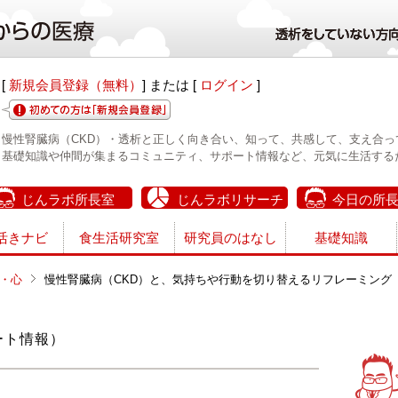
[
新規会員登録（無料）
] または [
ログイン
]
慢性腎臓病（CKD）・透析と正しく向き合い、知って、共感して、支え合っ
基礎知識や仲間が集まるコミュニティ、サポート情報など、元気に生活する
じんラボ所長室
じんラボリサーチ
今日の所
活きナビ
食生活研究室
研究員のはなし
基礎知識
・心
慢性腎臓病（CKD）と、気持ちや行動を切り替えるリフレーミング
ート情報）