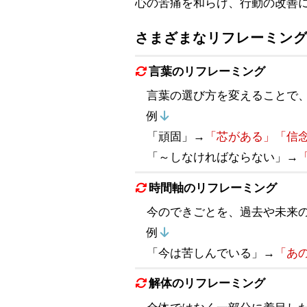
心の苦痛を和らげ、行動の改善
さまざまなリフレーミン
言葉のリフレーミング
言葉の選び方を変えることで
例
「頑固」→
「芯がある」「信
「～しなければならない」→
時間軸のリフレーミング
今のできごとを、過去や未来
例
「今は苦しんでいる」→
「あ
解体のリフレーミング