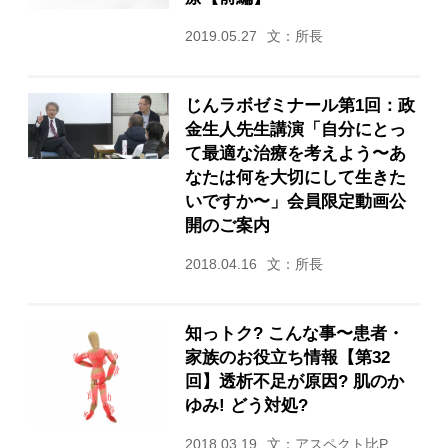
2019.05.27
文：所長
じんラボゼミナール第1回：政
金生人先生講演「自分にとっ
て最適な治療を考えよう〜あ
なたは何を大切にして生きた
いですか〜」会員限定動画公
開のご案内
2018.04.16
文：所長
知っトク? こんな事〜患者・
家族のお役立ち情報【第32
回】透析不足が原因? 肌のか
ゆみ! どう対処?
2018.03.19
文：アスペクト比P