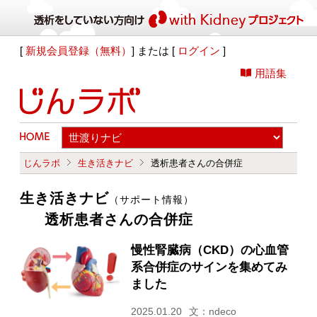
[
新規会員登録（無料）
] または [
ログイン
]
用語集
じんラボ
生き活きナビ
透析患者さんの合併症
生き活きナビ
（サポート情報）
透析患者さんの合併症
慢性腎臓病（CKD）の心血管
系合併症のサインを集めてみ
ました
2025.01.20
文：ndeco