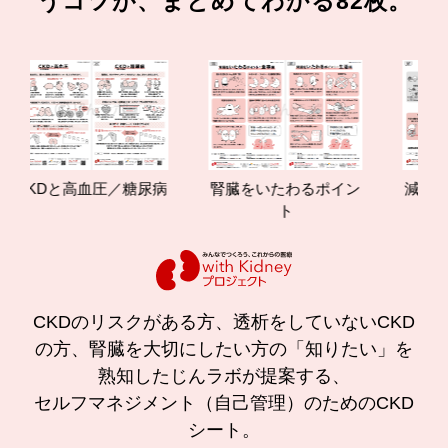
うコツが、まとめてわかる82枚。
CKDと高血圧／糖尿病
腎臓をいたわるポイン
減塩やた
ト
の効果
CKDのリスクがある方、透析をしていないCKD
の方、腎臓を大切にしたい方の「知りたい」を
熟知したじんラボが提案する、
セルフマネジメント（自己管理）のためのCKD
シート。