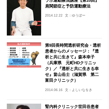
ラボ運動療法講座【第10回】
肩関節症と予防運動療法
2014.12.22
文：ゆうぼー
第9回長時間透析研究会・透析
患者からのメッセージ：『透
析と共に生きて』森本幸子
（兵庫県 元町HDクリニッ
ク）／『透析と共に生きる幸
せ』畠山岳士（滋賀県 第二
富田クリニック）
2014.06.16
文：よしいなをき
腎内科クリニック世田谷患者