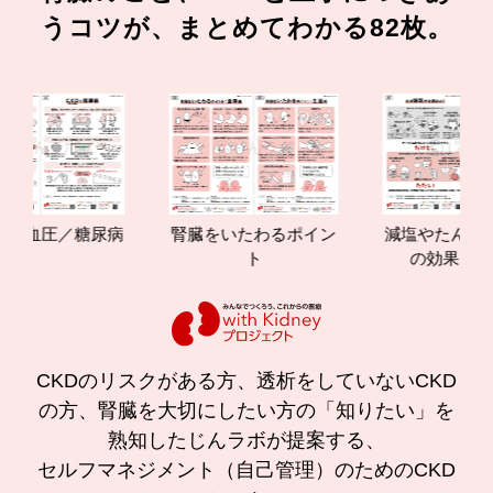
うコツが、まとめてわかる82枚。
圧／糖尿病
腎臓をいたわるポイン
減塩やたんぱく質管
ト
の効果と重要性
CKDのリスクがある方、透析をしていないCKD
の方、腎臓を大切にしたい方の「知りたい」を
熟知したじんラボが提案する、
セルフマネジメント（自己管理）のためのCKD