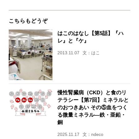
こちらもどうぞ
はこのはなし【第5話】『ハ
レ』と『ケ』
2013.11.07
文：はこ
慢性腎臓病（CKD）と食のリ
テラシー【第7回】ミネラルと
のおつきあい その⑤血をつく
る微量ミネラル―鉄・亜鉛・
銅
2025.11.17
文：ndeco