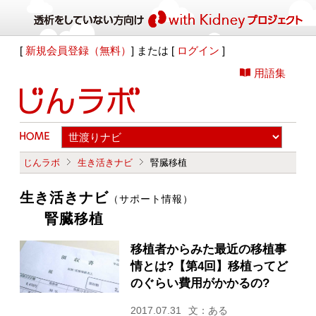
[
新規会員登録（無料）
] または [
ログイン
]
用語集
じんラボ
生き活きナビ
腎臓移植
生き活きナビ
（サポート情報）
腎臓移植
移植者からみた最近の移植事
情とは?【第4回】移植ってど
のぐらい費用がかかるの?
2017.07.31
文：ある