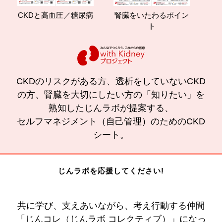
CKDと高血圧／糖尿病
腎臓をいたわるポイン
減塩
ト
の
CKDのリスクがある方、透析をしていないCKD
の方、腎臓を大切にしたい方の「知りたい」を
熟知したじんラボが提案する、
セルフマネジメント（自己管理）のためのCKD
シート。
じんラボを応援してください!
共に学び、支えあいながら、考え行動する仲間
「じんコレ（じんラボ コレクティブ）」になっ