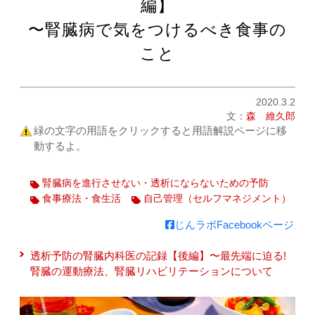
編】
〜腎臓病で気をつけるべき食事の
こと
2020.3.2
文：
森 維久郎
緑の文字の用語をクリックすると用語解説ページに移
動するよ。
腎臓病を進行させない・透析にならないための予防
食事療法・食生活
自己管理（セルフマネジメント）
じんラボFacebookページ
透析予防の腎臓内科医の記録【後編】〜最先端に迫る!
腎臓の運動療法、腎臓リハビリテーションについて