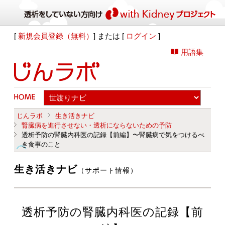
[
新規会員登録（無料）
] または [
ログイン
]
用語集
じんラボ
生き活きナビ
腎臓病を進行させない・透析にならないための予防
透析予防の腎臓内科医の記録【前編】〜腎臓病で気をつけるべ
き食事のこと
生き活きナビ
（サポート情報）
透析予防の腎臓内科医の記録【前