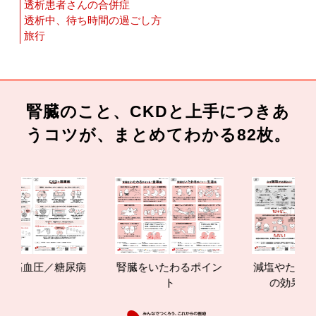
透析患者さんの合併症
透析中、待ち時間の過ごし方
旅行
腎臓のこと、CKDと上手につきあ
うコツが、まとめてわかる82枚。
血圧／糖尿病
腎臓をいたわるポイン
減塩やたんぱく質
ト
の効果と重要性