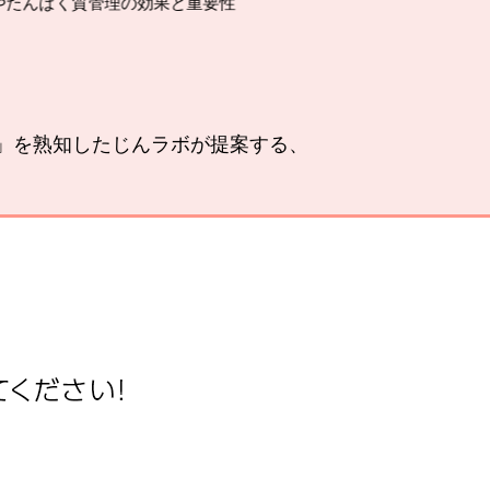
の効果と重要性
腎臓の運動療法の
い」を熟知したじんラボが提案する、
。