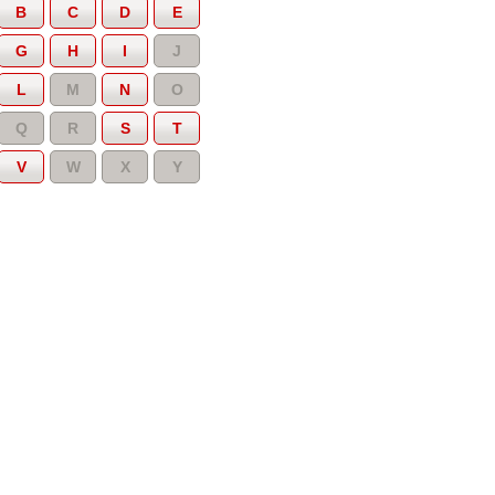
B
C
D
E
G
H
I
J
L
M
N
O
Q
R
S
T
V
W
X
Y