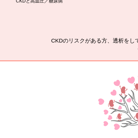
高血圧／糖尿病
腎臓をいたわ
CKDのリスクがある方、透析をし