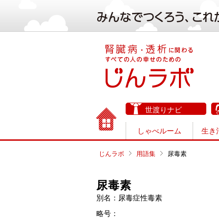
世渡りナビ
しゃべルーム
生き
じんラボ
用語集
尿毒素
尿毒素
別名：尿毒症性毒素
略号：