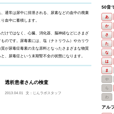
50音
れ、通常は尿中に排泄される、尿素などの血中の廃棄
あ
より血中に蓄積します。
か
るだけではなく、心臓、消化器、脳神経などにさまざ
さ
すものです。尿毒素には、塩（ナトリウム）やカリウ
た
白質が尿毒症毒素の主な原料となったさまざまな物質
な
ると、尿毒症という末期腎不全の状態になります。
は
ま
や
透析患者さんの検査
ら
2013.04.01
文：じんラボスタッフ
わ
アル