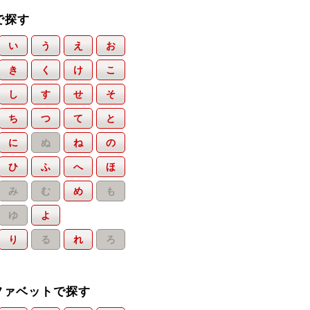
で探す
い
う
え
お
き
く
け
こ
し
す
せ
そ
ち
つ
て
と
に
ぬ
ね
の
ひ
ふ
へ
ほ
み
む
め
も
ゆ
よ
り
る
れ
ろ
ファベットで探す