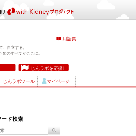
用語集
て、自立する。
ためのすべてがここに。
長
じんラボを応援!
じんラボツール
マイページ
ワード検索