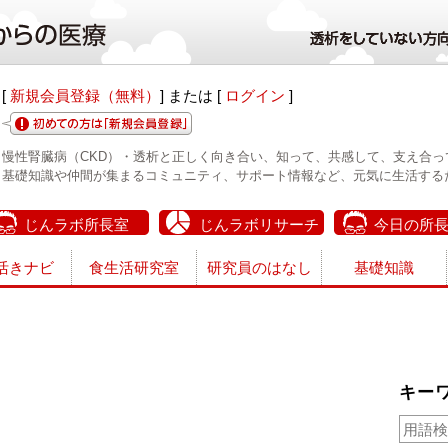
[
新規会員登録（無料）
] または [
ログイン
]
慢性腎臓病（CKD）・透析と正しく向き合い、知って、共感して、支え合っ
基礎知識や仲間が集まるコミュニティ、サポート情報など、元気に生活する
じんラボ所長室
じんラボリサーチ
今日の所
活きナビ
食生活研究室
研究員のはなし
基礎知識
キー