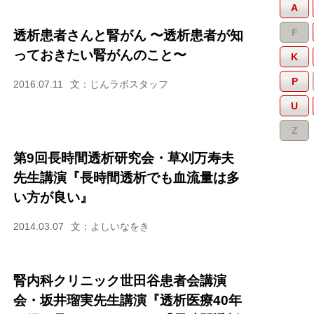
A
F
透析患者さんと腎がん 〜透析患者が知
っておきたい腎がんのこと〜
K
P
2016.07.11
文：じんラボスタッフ
U
Z
第9回長時間透析研究会・草刈万寿夫
先生講演『長時間透析でも血流量は多
い方が良い』
2014.03.07
文：よしいなをき
腎内科クリニック世田谷患者会講演
会・坂井瑠実先生講演『透析医療40年