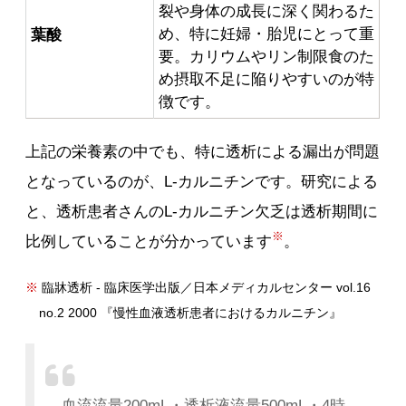
裂や身体の成長に深く関わるた
め、特に妊婦・胎児にとって重
葉酸
要。カリウムやリン制限食のた
め摂取不足に陥りやすいのが特
徴です。
上記の栄養素の中でも、特に透析による漏出が問題
となっているのが、L-カルニチンです。研究による
と、透析患者さんのL-カルニチン欠乏は透析期間に
※
比例していることが分かっています
。
※
臨牀透析 - 臨床医学出版／日本メディカルセンター vol.16
no.2 2000 『慢性血液透析患者におけるカルニチン』
血流流量200mL・透析液流量500mL・4時