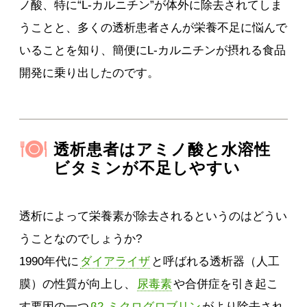
ノ酸、特に“L-カルニチン”が体外に除去されてしま
うことと、多くの透析患者さんが栄養不足に悩んで
いることを知り、簡便にL-カルニチンが摂れる食品
開発に乗り出したのです。
透析患者はアミノ酸と水溶性
ビタミンが不足しやすい
透析によって栄養素が除去されるというのはどうい
うことなのでしょうか?
1990年代に
ダイアライザ
と呼ばれる透析器（人工
膜）の性質が向上し、
尿毒素
や合併症を引き起こ
す要因の一つ
β2-ミクログロブリン
がより除去され