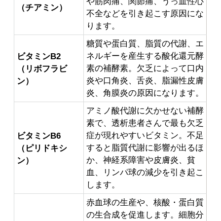
や筋肉痛、関節痛、うっ血性心
（チアミン）
不全などを引き起こす原因にな
ります。
糖質や蛋白質、脂質の代謝、エ
ネルギーを産生する酸化還元酵
ビタミンB2
素の補酵素。欠乏によって口内
（リボフラビ
炎や口角炎、舌炎、脂漏性皮膚
ン）
炎、角膜炎の原因になります。
アミノ酸代謝に欠かせない補酵
素で、透析患者さんで最も欠乏
症が現れやすいビタミン。不足
ビタミンB6
すると脂質代謝に影響が出るほ
（ピリドキシ
か、神経系障害や皮膚炎、貧
ン）
血、リンパ球の減少を引き起こ
します。
赤血球の生産や、核酸・蛋白質
の生合成を促進します。細胞分