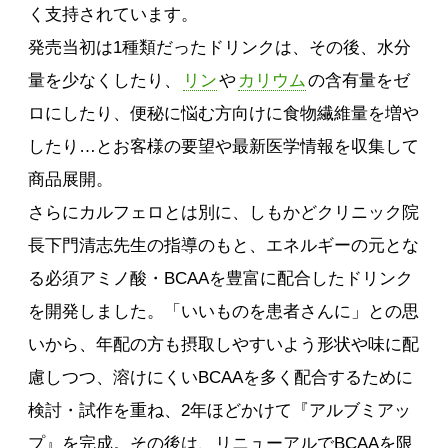
く支持されています。
発売当初は1種類だったドリンクは、その後、水分
量を少なくしたり、
リン
や
カリウム
の含有量をゼ
ロにしたり、便秘に悩む方向けに食物繊維量を増や
したり…とお客様の要望や最新医学情報を収集して
商品展開。
さらにカルフェロとは別に、しもかどクリニック院
長下門清志先生の指導のもと、エネルギーの元とな
る必須アミノ酸・BCAAを豊富に配合したドリンク
を開発しました。「いいものを患者さんに」との思
いから、年配の方も摂取しやすいよう形状や味に配
慮しつつ、溶けにくいBCAAを多く配合するために
検討・試作を重ね、2年ほどかけて『アルブミアッ
プ』を完成。その後は、リニューアルでBCAAを限