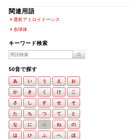
関連用語
透析アミロイドーシス
糸球体
キーワード検索
50音で探す
あ
い
う
え
お
か
き
く
け
こ
さ
し
す
せ
そ
た
ち
つ
て
と
な
に
ぬ
ね
の
は
ひ
ふ
へ
ほ