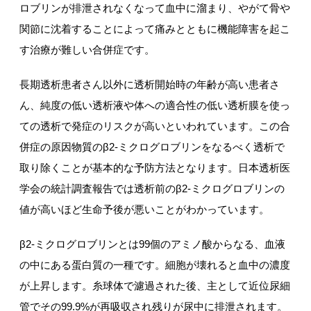
ロブリンが排泄されなくなって血中に溜まり、やがて骨や
関節に沈着することによって痛みとともに機能障害を起こ
す治療が難しい合併症です。
長期透析患者さん以外に透析開始時の年齢が高い患者さ
ん、純度の低い透析液や体への適合性の低い透析膜を使っ
ての透析で発症のリスクが高いといわれています。この合
併症の原因物質のβ2-ミクログロブリンをなるべく透析で
取り除くことが基本的な予防方法となります。日本透析医
学会の統計調査報告では透析前のβ2-ミクログロブリンの
値が高いほど生命予後が悪いことがわかっています。
β2-ミクログロブリンとは99個のアミノ酸からなる、血液
の中にある蛋白質の一種です。細胞が壊れると血中の濃度
が上昇します。糸球体で濾過された後、主として近位尿細
管でその99.9%が再吸収され残りが尿中に排泄されます。