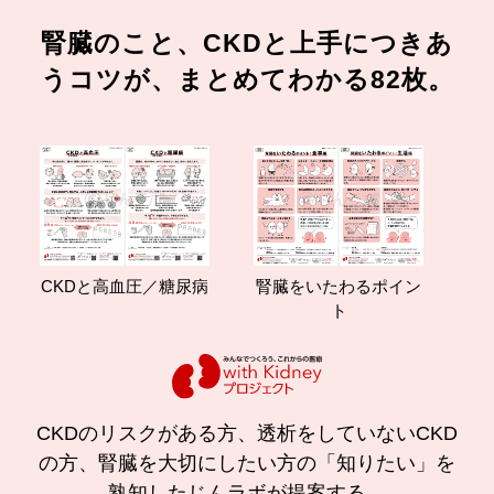
腎臓のこと、CKDと上手につきあ
うコツが、まとめてわかる82枚。
CKDと高血圧／糖尿病
腎臓をいたわるポイン
減塩
ト
の
CKDのリスクがある方、透析をしていないCKD
の方、腎臓を大切にしたい方の「知りたい」を
熟知したじんラボが提案する、