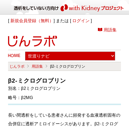
[
新規会員登録（無料）
] または [
ログイン
]
用語集
じんラボ
用語集
β2-ミクログロブリン
β2-ミクログロブリン
別名：β2ミクログロブリン
略号：β2MG
長い間透析をしている患者さんに頻発する血液透析固有の
合併症に透析アミロイドーシスがあります。β2-ミクログ