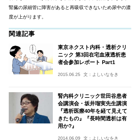
腎臓の尿細管に障害があると再吸収できないため尿中の濃
度が上がります。
関連記事
東京ネクスト内科・透析クリ
ニック 第3回在宅血液透析患
者会参加レポート Part1
2015.06.25
文：よしいなをき
腎内科クリニック世田谷患者
会講演会・坂井瑠実先生講演
『透析医療40年を経て見えて
きたもの』『長時間透析は有
用か?』
2014.06.09
文：よしいなをき