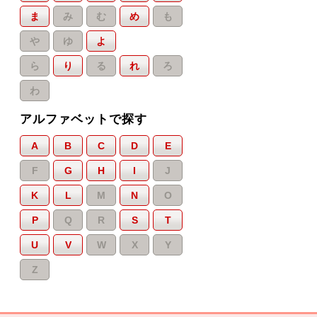
ま
み
む
め
も
や
ゆ
よ
ら
り
る
れ
ろ
わ
アルファベットで探す
A
B
C
D
E
F
G
H
I
J
K
L
M
N
O
P
Q
R
S
T
U
V
W
X
Y
Z