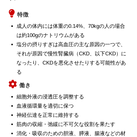
特徴
成人の体内には体重の0.14%、70kgの人の場合
は約100gのナトリウムがある
塩分の摂りすぎは高血圧の主な原因の一つで、
それが原因で慢性腎臓病（CKD、以下CKD）に
なったり、CKDを悪化させたりする可能性があ
る
働き
細胞外液の浸透圧を調整する
血液循環量を適切に保つ
神経伝達を正常に維持する
筋肉の収縮・弛緩に不可欠な役割を果たす
消化・吸収のための胆液、膵液、腸液などの材