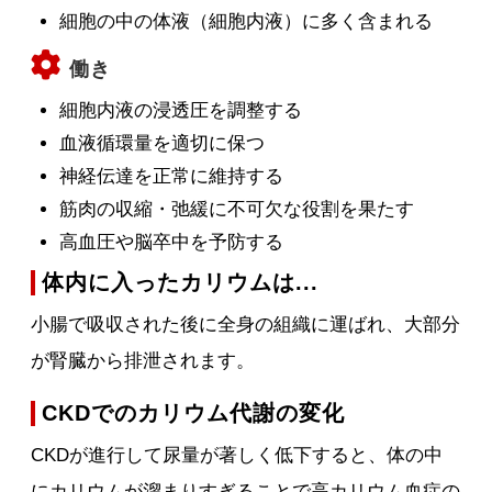
細胞の中の体液（細胞内液）に多く含まれる
働き
細胞内液の浸透圧を調整する
血液循環量を適切に保つ
神経伝達を正常に維持する
筋肉の収縮・弛緩に不可欠な役割を果たす
高血圧や脳卒中を予防する
体内に入ったカリウムは...
小腸で吸収された後に全身の組織に運ばれ、大部分
が腎臓から排泄されます。
CKDでのカリウム代謝の変化
CKDが進行して尿量が著しく低下すると、体の中
にカリウムが溜まりすぎることで高カリウム血症の