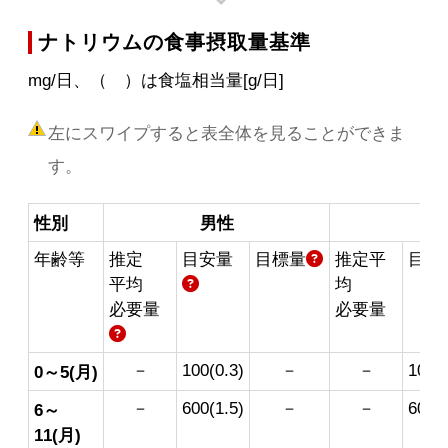
ナトリウムの食事摂取量基準
mg/日、（ ）は食塩相当量[g/日]
左にスワイプすると表全体を見ることができま
す。
性別
男性
女
年齢等
推定
目安量
目標量
推定平
目安
平均
均
必要量
必要量
－
100(0.3)
－
－
100(0
0～5(月)
－
600(1.5)
－
－
600(1
6～
11(月)