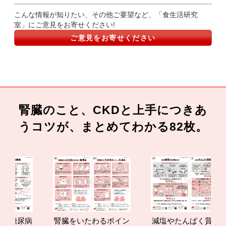
こんな情報が知りたい、その他ご要望など、「食生活研究
室」にご意見をお寄せください!
ご意見をお寄せください
腎臓のこと、CKDと上手につきあ
うコツが、まとめてわかる82枚。
腎臓をいたわるポイン
減塩やたんぱく質管理
腎