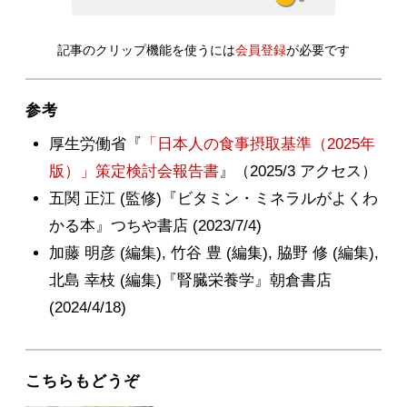
記事のクリップ機能を使うには
会員登録
が必要です
参考
厚生労働省『
「日本人の食事摂取基準（2025年
版）」策定検討会報告書
』（2025/3 アクセス）
五関 正江 (監修)『ビタミン・ミネラルがよくわ
かる本』つちや書店 (2023/7/4)
加藤 明彦 (編集), 竹谷 豊 (編集), 脇野 修 (編集),
北島 幸枝 (編集)『腎臓栄養学』朝倉書店
(2024/4/18)
こちらもどうぞ