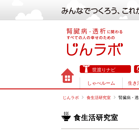
世渡りナビ
しゃべルーム
生き
じんラボ
食生活研究室
腎臓病・透
食生活研究室