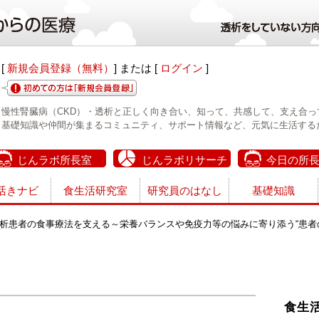
[
新規会員登録（無料）
] または [
ログイン
]
慢性腎臓病（CKD）・透析と正しく向き合い、知って、共感して、支え合っ
基礎知識や仲間が集まるコミュニティ、サポート情報など、元気に生活する
じんラボ所長室
じんラボリサーチ
今日の所
活きナビ
食生活研究室
研究員のはなし
基礎知識
析患者の食事療法を支える～栄養バランスや免疫力等の悩みに寄り添う“患者
食生