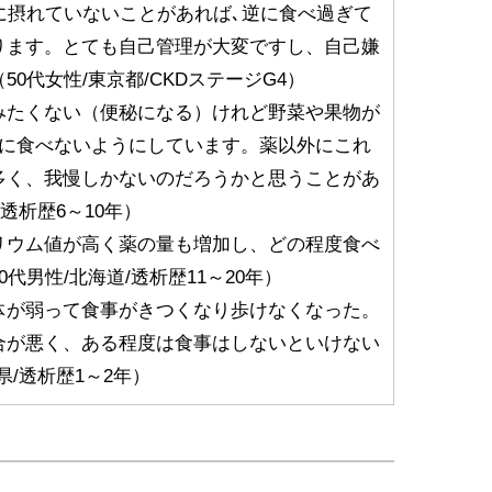
に摂れていないことがあれば､逆に食べ過ぎて
ります。とても自己管理が大変ですし、自己嫌
0代女性/東京都/CKDステージG4）
みたくない（便秘になる）けれど野菜や果物が
特に食べないようにしています。薬以外にこれ
多く、我慢しかないのだろうかと思うことがあ
/透析歴6～10年）
リウム値が高く薬の量も増加し、どの程度食べ
代男性/北海道/透析歴11～20年）
体が弱って食事がきつくなり歩けなくなった。
合が悪く、ある程度は食事はしないといけない
県/透析歴1～2年）