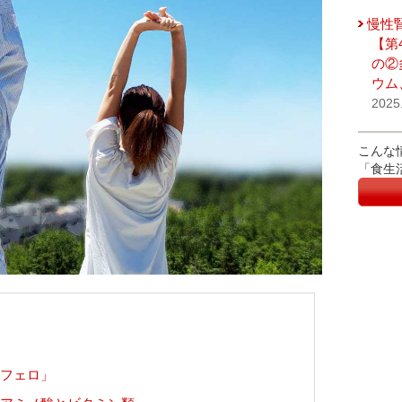
慢性
【第
の②
ウム
2025
こんな
「食生
フェロ」