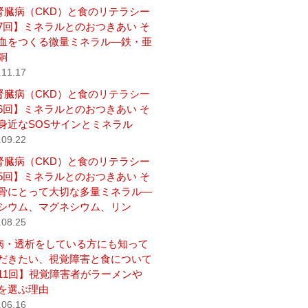
腎臓病（CKD）と食のリテラシー
7回】ミネラルとのおつきあい そ
血をつくる微量ミネラル―鉄・亜
銅
.11.17
腎臓病（CKD）と食のリテラシー
6回】ミネラルとのおつきあい そ
身近なSOSサインとミネラル
.09.22
腎臓病（CKD）と食のリテラシー
5回】ミネラルとのおつきあい そ
骨にとって大切な多量ミネラル―
シウム、マグネシウム、リン
.08.25
病・透析をしている方にも知って
だきたい、視覚障害と食について
11回】視覚障害者がラーメンや
を選ぶ理由
.06.16