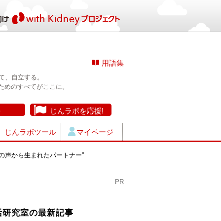
用語集
て、自立する。
ためのすべてがここに。
長
じんラボを応援!
じんラボツール
マイページ
の声から生まれたパートナー”
PR
活研究室の最新記事