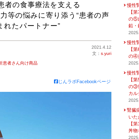
患者の食事療法を支える
慢性
【第
力等の悩みに寄り添う“患者の声
の⑤
まれたパートナー”
鉛・
2025
慢性
2021.4.12
【第
文：
s.yuri
の④
析患者さん向け商品
2025
慢性
【第
じんラボFacebookページ
の③
カル
2025
腎臓
いた
【第
丼物
2025