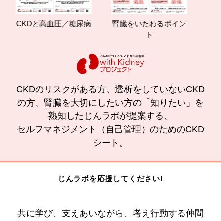
CKDと高血圧／糖尿病
腎臓をいたわるポイン
減塩や
ト
の効
CKDのリスクがある方、透析をしていないCKD
の方、腎臓を大切にしたい方の「知りたい」を
熟知したじんラボが提案する、
セルフマネジメント（自己管理）のためのCKD
シート。
じんラボを応援してください!
共に学び、支えあいながら、考え行動する仲間