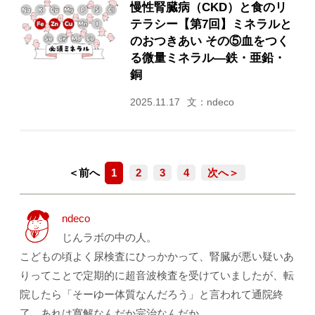
慢性腎臓病（CKD）と食のリ
テラシー【第7回】ミネラルと
のおつきあい その⑤血をつく
る微量ミネラル―鉄・亜鉛・
銅
2025.11.17
文：ndeco
＜前へ
1
2
3
4
次へ＞
ndeco
じんラボの中の人。
こどもの頃よく尿検査にひっかかって、腎臓が悪い疑いあ
りってことで定期的に超音波検査を受けていましたが、転
院したら「そーゆー体質なんだろう」と言われて通院終
了。あれは寛解なんだか完治なんだか。