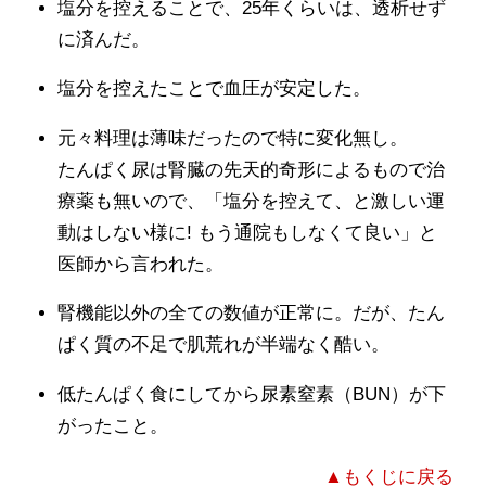
塩分を控えることで、25年くらいは、透析せず
に済んだ。
塩分を控えたことで血圧が安定した。
元々料理は薄味だったので特に変化無し。
たんぱく尿は腎臓の先天的奇形によるもので治
療薬も無いので、「塩分を控えて、と激しい運
動はしない様に! もう通院もしなくて良い」と
医師から言われた。
腎機能以外の全ての数値が正常に。だが、たん
ぱく質の不足で肌荒れが半端なく酷い。
低たんぱく食にしてから尿素窒素（BUN）が下
がったこと。
▲もくじに戻る