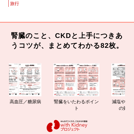
旅行
腎臓のこと、CKDと上手につきあ
うコツが、まとめてわかる82枚。
と高血圧／糖尿病
腎臓をいたわるポイン
減塩やたんぱく
ト
の効果と重要