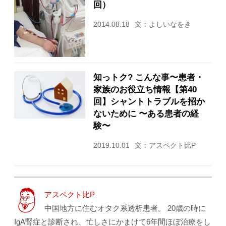
回）
2014.08.18
文：よしいなをき
知っトク? こんな事〜患者・
家族のお役立ち情報【第40
回】シャントトラブルを招か
ないために 〜ある患者の経
験〜
2019.10.01
文：アスペクト比P
アスペクト比P
中国地方に住むオタク系透析患者。 20歳の時に
IgA腎症と診断され、忙しさにかまけて6年間ほぼ治療をし