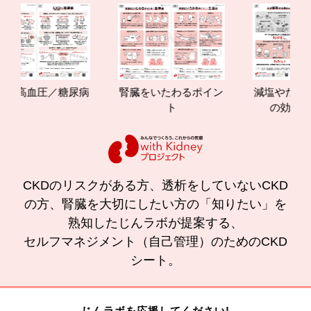
血圧／糖尿病
腎臓をいたわるポイン
減塩やたんぱく質
ト
の効果と重要性
CKDのリスクがある方、透析をしていないCKD
の方、腎臓を大切にしたい方の「知りたい」を
熟知したじんラボが提案する、
セルフマネジメント（自己管理）のためのCKD
シート。
じんラボを応援してください!