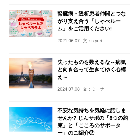
腎臓病・透析患者仲間とつな
がり支え合う「しゃべルー
ム」をご活用ください!
2021.06.07
文：s.yuri
失ったものを数えるな～病気
と向き合って生きてゆく心構
え～
2024.07.08
文：ミーナ
不安な気持ちを気軽に話しま
せんか? じんサポの「8つの約
束」と「こころのサポータ
ー」のご紹介②