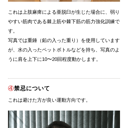
これは上肢麻痺による亜脱臼が生じた場合に、弱り
やすい筋肉である棘上筋や棘下筋の筋力強化訓練で
す。
写真では重錘（鉛の入った重り）を使用しています
が、水の入ったペットボトルなどを持ち、写真のよ
うに肩を上下に10〜20回程度動かします。
④
禁忌について
これは避けた方が良い運動方向です。