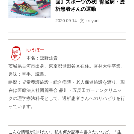
回】スポーツの秋! 腎臓病・透
析患者さんの運動
2020.09.14
文：s.yuri
ゆうぼー
本名：舘野雄貴
茨城県古河市出身、東京都世田谷区在住。杏林大学卒業。
趣味：空手、読書。
略歴：児童養護施設・総合病院・老人保健施設を渡り、現
在は医療法人社団麗星会 品川・五反田ガーデンクリニッ
クの理学療法科長として、透析患者さんへのリハビリを行
っています。
こんな情報が知りたい、私も何か記事を書きたいなど、「生