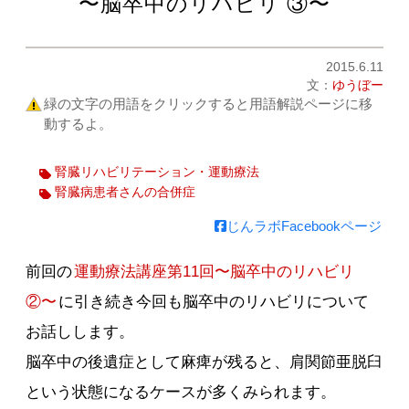
〜脳卒中のリハビリ ③〜
2015.6.11
文：
ゆうぼー
緑の文字の用語をクリックすると用語解説ページに移
動するよ。
腎臓リハビリテーション・運動療法
腎臓病患者さんの合併症
じんラボFacebookページ
前回の
運動療法講座第11回〜脳卒中のリハビリ
②〜
に引き続き今回も脳卒中のリハビリについて
お話しします。
脳卒中の後遺症として麻痺が残ると、肩関節亜脱臼
という状態になるケースが多くみられます。