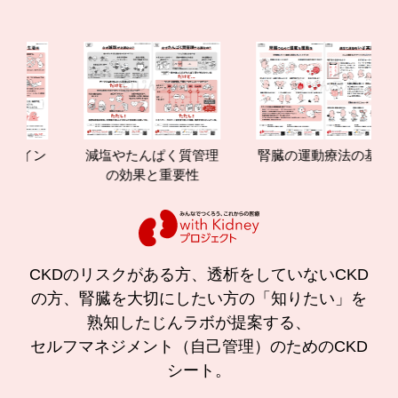
塩やたんぱく質管理
腎臓の運動療法の基本
CKDとこ
の効果と重要性
CKDのリスクがある方、透析をしていないCKD
の方、腎臓を大切にしたい方の「知りたい」を
熟知したじんラボが提案する、
セルフマネジメント（自己管理）のためのCKD
シート。