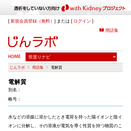
[
新規会員登録（無料）
] または [
ログイン
]
用語集
じんラボ
用語集
電解質
電解質
別名：
略号：
水などの溶媒に溶かしたとき電荷を持った陽イオンと陰イ
オンに分解し、その溶液が電気を導く性質を持つ物質のこ