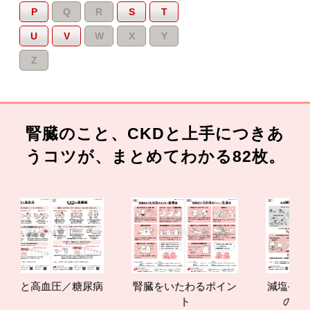
P
Q
R
S
T
U
V
W
X
Y
Z
腎臓のこと、CKDと上手につきあ
うコツが、まとめてわかる82枚。
KDと高血圧／糖尿病
腎臓をいたわるポイン
減塩やたん
ト
の効果と