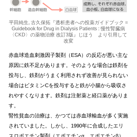
平田純生, 古久保拓『透析患者への投薬ガイドブック =
Guidebook for Drug in Dialysis Patients : 慢性腎臓病
〈CKD〉の薬物治療 改訂3版』じほう より引用して
改変
赤血球造血刺激因子製剤（ESA）の反応が悪い主な
原因に鉄不足があります。そのような場合は鉄剤を
投与し、鉄剤がうまく利用されず改善が見られない
場合はビタミンCを投与すると鉄が小腸から吸収さ
れやすくなります。鉄剤は注射薬と経口薬がありま
す。
腎性貧血の治療は、かつては赤血球輸血が多く実施
されていました。しかし、1990年に合成したエリ
スロポエチン製剤（エポエチンα、エポエチンβ）