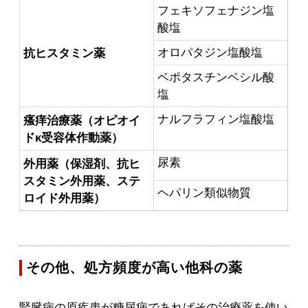
フェキソフェナジン塩
酸塩
オロパタジン塩酸塩
抗ヒスタミン薬
ベポタスチンベシル酸
塩
ナルフラフィン塩酸塩
瘙痒治療薬（オピオイ
ドκ受容体作動薬）
尿素
外用薬（保湿剤、抗ヒ
スタミン外用薬、ステ
ヘパリン類似物質
ロイド外用薬）
その他、処方頻度が高い他科の薬
腎臓病の原疾患が糖尿病であればその治療薬を使い