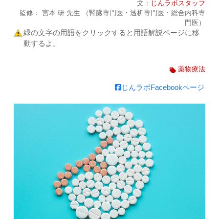
文：
じんラボスタッフ
監修： 宮本 研 先生 （腎臓専門医・透析専門医・総合内科専
門医）
緑の文字の用語をクリックすると用語解説ページに移
動するよ。
薬物療法
じんラボFacebookページ