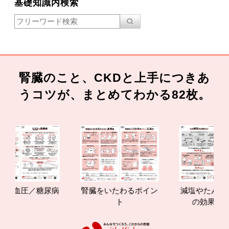
基礎知識内検索
腎臓のこと、CKDと上手につきあ
うコツが、まとめてわかる82枚。
圧／糖尿病
腎臓をいたわるポイン
減塩やたんぱく質管
ト
の効果と重要性