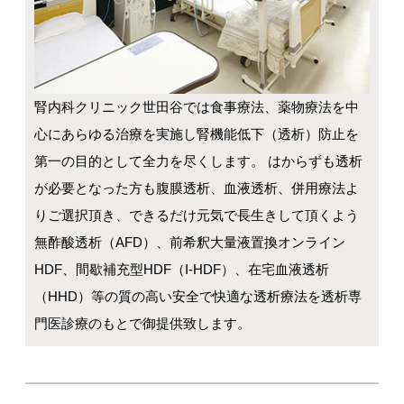
腎内科クリニック世田谷では食事療法、薬物療法を中
心にあらゆる治療を実施し腎機能低下（透析）防止を
第一の目的として全力を尽くします。 はからずも透析
が必要となった方も腹膜透析、血液透析、併用療法よ
りご選択頂き、できるだけ元気で長生きして頂くよう
無酢酸透析（AFD）、前希釈大量液置換オンライン
HDF、間歇補充型HDF（I-HDF）、在宅血液透析
（HHD）等の質の高い安全で快適な透析療法を透析専
門医診療のもとで御提供致します。