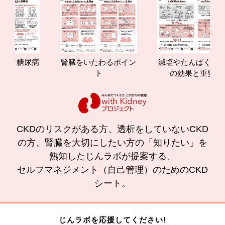
糖尿病
腎臓をいたわるポイン
減塩やたんぱく質管理
ト
の効果と重要性
CKDのリスクがある方、透析をしていないCKD
の方、腎臓を大切にしたい方の「知りたい」を
熟知したじんラボが提案する、
セルフマネジメント（自己管理）のためのCKD
シート。
じんラボを応援してください!