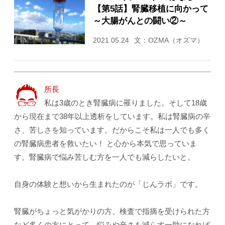
【第5話】腎臓移植に向かって
～大腸がんとの闘い②～
2021.05.24
文：OZMA（オズマ）
所長
私は3歳のとき腎臓病に罹りました。そして18歳
から現在まで38年以上透析をしています。私は腎臓病の辛
さ、苦しさを知っています。だからこそ私は一人でも多く
の腎臓病患者を救いたい！ と心から本気で思っていま
す。腎臓病で悩み苦しむ方を一人でも減らしたいと。
自身の体験と想いから生まれたのが「じんラボ」です。
腎臓がちょっと気がかりの方、検査で指摘を受けられた方
など多くの方にとって、悩みや辛さを減らす一助になれば