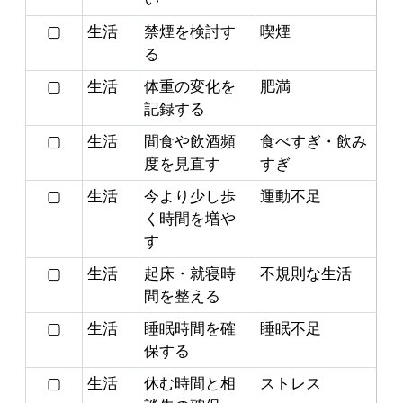
▢
生活
禁煙を検討す
喫煙
る
▢
生活
体重の変化を
肥満
記録する
▢
生活
間食や飲酒頻
食べすぎ・飲み
度を見直す
すぎ
▢
生活
今より少し歩
運動不足
く時間を増や
す
▢
生活
起床・就寝時
不規則な生活
間を整える
▢
生活
睡眠時間を確
睡眠不足
保する
▢
生活
休む時間と相
ストレス