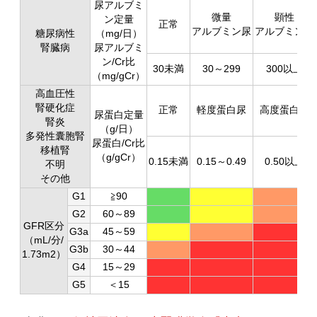
尿アルブミ
微量
顕性
ン定量
正常
アルブミン尿
アルブミン尿
糖尿病性
（mg/日）
腎臓病
尿アルブミ
ン/Cr比
30未満
30～299
300以上
（mg/gCr）
高血圧性
腎硬化症
正常
軽度蛋白尿
高度蛋白尿
尿蛋白定量
腎炎
（g/日）
多発性囊胞腎
尿蛋白/Cr比
移植腎
（g/gCr）
0.15未満
0.15～0.49
0.50以上
不明
その他
G1
≧90
G2
60～89
GFR区分
G3a
45～59
（mL/分/
G3b
30～44
1.73m2）
G4
15～29
G5
＜15