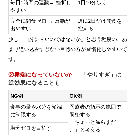
毎日1時間の運動→ 挫折し
1日10分歩く
やすい
完全に間食ゼロ → 反動が
週に2日だけ間食を
出やすい
控える
少し「自分に甘いのではないか」と思う程度の、あ
まり追い込みすぎない目標の方が習慣化しやすいで
す。
②極端になっていないか
— 「やりすぎ」は
逆効果になることも
NG例
OK例
食事の量や水分を極端
医療者の指示の範囲で
に制限する
調整する
「ちょっと減らすだ
塩分ゼロを目指す
け」と考える