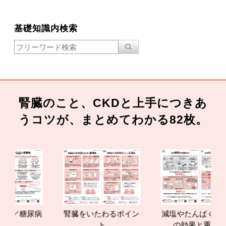
基礎知識内検索
腎臓のこと、CKDと上手につきあ
うコツが、まとめてわかる82枚。
病
腎臓をいたわるポイン
減塩やたんぱく質管理
ト
の効果と重要性