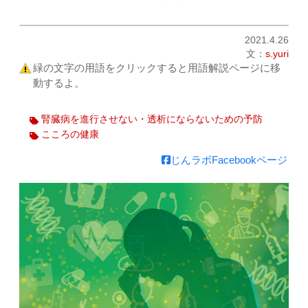
2021.4.26
文：
s.yuri
緑の文字の用語をクリックすると用語解説ページに移
動するよ。
腎臓病を進行させない・透析にならないための予防
こころの健康
じんラボFacebookページ