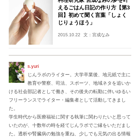
料理研究家 宮成なみの夢を叶
えるごはん日記の作り方【第3
回】初めて聞く言葉「しょく
じりょうほう」
2015.10.22
文：宮成なみ
s.yuri
じんラボのライター。大学卒業後、地元紙で主に
教育や警察、司法、スポーツ、地域ネタを追いか
ける社会部記者として働き、その後夫の転勤に伴いゆるい
フリーランスでライター・編集者として活動してきまし
た。
学生時代から医療福祉に関する執筆に関わりたいと思って
いたのが、十数年の時を経てじんラボでご縁をいただまし
た。透析や腎臓病の勉強を重ね、少しでも元気の出る情報