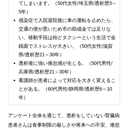
てしまいます。（50代女性/埼玉県/透析歴3～
5年）
感染症で入院退院後に車の運転を止めたら、
交通の便が悪いため市の助成金では足りな
い。移動手段は殆どタクシーという生活で金
銭面でストレスが大きい。（50代女性/滋賀
県/透析歴21～30年）
透析後に強い倦怠感が生じる。（50代男性/
兵庫県/透析歴21～30年）
看護師が患者によって対応を大きく変えるこ
とがある。（60代男性/静岡県/透析歴6～10
年）
アンケート全体を通じて、透析をしていない腎臓病
患者さんは食事制限の厳しさや将来への不安、倦怠