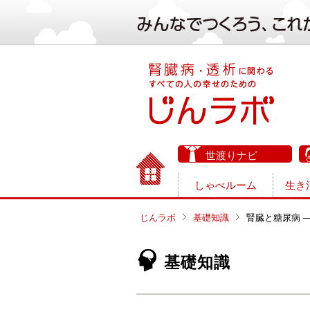
世渡りナビ
しゃべルーム
生き
じんラボ
基礎知識
腎臓と糖尿病 
基礎知識