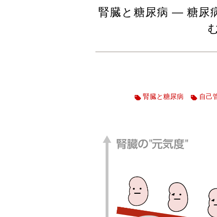
腎臓と糖尿病 ― 糖
腎臓と糖尿病
自己