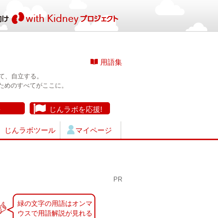
用語集
て、自立する。
ためのすべてがここに。
長
じんラボを応援!
じんラボツール
マイページ
PR
緑の文字の用語はオンマ
ウスで用語解説が見れる