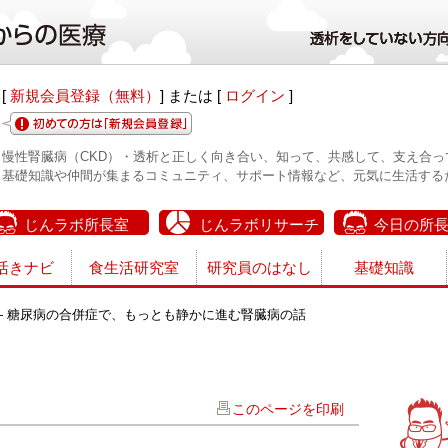
[
新規会員登録（無料）
] または [
ログイン
]
慢性腎臓病（CKD）・透析と正しく向き合い、知って、共感して、支え合っ
基礎知識や仲間が集まるコミュニティ、サポート情報など、元気に生活する
じんラボ所長室
じんラボリサーチ
今日の所
活きナビ
食生活研究室
研究員のはなし
基礎知識
― 糖尿病の合併症で、もっとも静かに進む腎臓病の話
このページを印刷