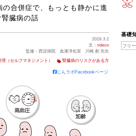
尿病の合併症で、もっとも静かに進
む腎臓病の話
基礎
2026.3.2
文：
ndeco
監修：西淀病院 血液浄化室 川崎 創 先生
管理（セルフマネジメント）
腎臓病のリスクがある方
じんラボFacebookページ