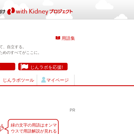
用語集
て、自立する。
ためのすべてがここに。
長
じんラボを応援!
じんラボツール
マイページ
PR
緑の文字の用語はオンマ
ウスで用語解説が見れる