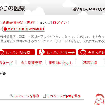
[
新規会員登録（無料）
] または [
ログイン
]
慢性腎臓病（CKD）・透析と正しく向き合い、知って、共感して、支え合っ
基礎知識や仲間が集まるコミュニティ、サポート情報など、元気に生活する
じんラボ所長室
じんラボリサーチ
今日の所
活きナビ
食生活研究室
研究員のはなし
基礎知識
た後
このページを印刷
このページのpdfを保存