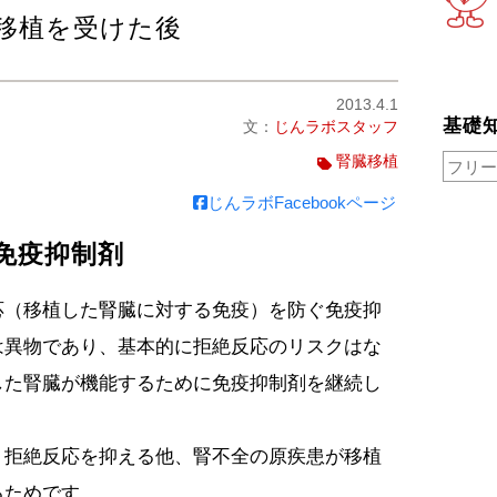
移植を受けた後
2013.4.1
基礎
文：
じんラボスタッフ
腎臓移植
じんラボFacebookページ
免疫抑制剤
応（移植した腎臓に対する免疫）を防ぐ免疫抑
は異物であり、基本的に拒絶反応のリスクはな
した腎臓が機能するために免疫抑制剤を継続し
、拒絶反応を抑える他、腎不全の原疾患が移植
るためです。