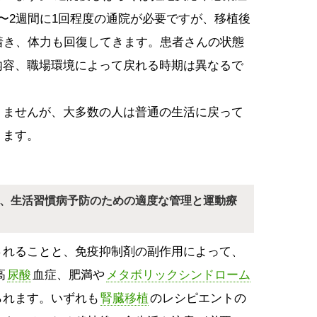
〜2週間に1回程度の通院が必要ですが、移植後
着き、体力も回復してきます。患者さんの状態
内容、職場環境によって戻れる時期は異なるで
りませんが、大多数の人は普通の生活に戻って
ります。
、生活習慣病予防のための適度な管理と運動療
されることと、免疫抑制剤の副作用によって、
高
尿酸
血症、肥満や
メタボリックシンドローム
られます。いずれも
腎臓移植
のレシピエントの