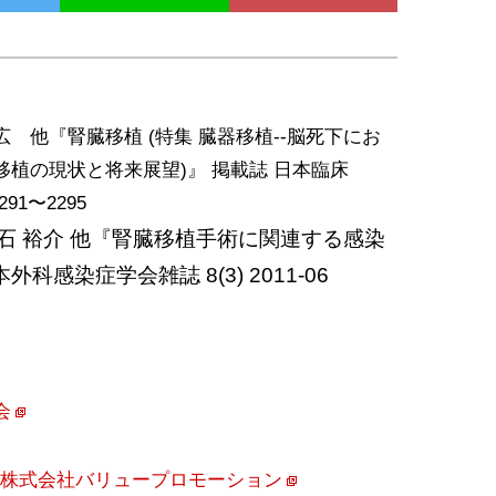
広 他『腎臓移植 (特集 臓器移植--脳死下にお
移植の現状と将来展望)』 掲載誌 日本臨床
.2291〜2295
白石 裕介 他『腎臓移植手術に関連する感染
科感染症学会雑誌 8(3) 2011-06
会
レス)：株式会社バリュープロモーション