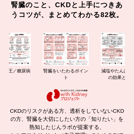
腎臓のこと、CKDと上手につきあ
うコツが、まとめてわかる82枚。
糖尿病
腎臓をいたわるポイン
減塩やたんぱく質管理
ト
の効果と重要性
CKDのリスクがある方、透析をしていないCKD
の方、腎臓を大切にしたい方の「知りたい」を
熟知したじんラボが提案する、