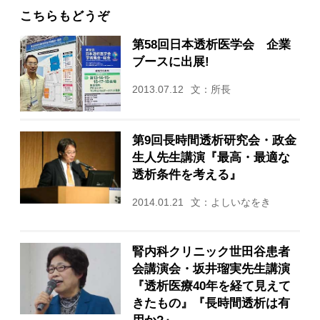
こちらもどうぞ
第58回日本透析医学会 企業
ブースに出展!
2013.07.12
文：所長
第9回長時間透析研究会・政金
生人先生講演『最高・最適な
透析条件を考える』
2014.01.21
文：よしいなをき
腎内科クリニック世田谷患者
会講演会・坂井瑠実先生講演
『透析医療40年を経て見えて
きたもの』『長時間透析は有
用か?』