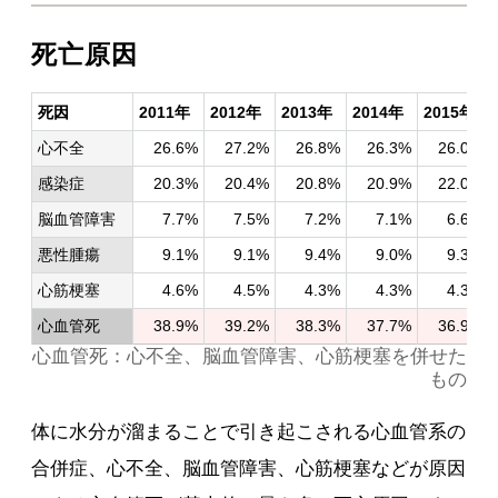
死亡原因
死因
2011年
2012年
2013年
2014年
2015年
心不全
26.6%
27.2%
26.8%
26.3%
26.0%
感染症
20.3%
20.4%
20.8%
20.9%
22.0%
脳血管障害
7.7%
7.5%
7.2%
7.1%
6.6%
悪性腫瘍
9.1%
9.1%
9.4%
9.0%
9.3%
心筋梗塞
4.6%
4.5%
4.3%
4.3%
4.3%
心血管死
38.9%
39.2%
38.3%
37.7%
36.9%
心血管死：心不全、脳血管障害、心筋梗塞を併せた
もの
体に水分が溜まることで引き起こされる心血管系の
合併症、心不全、脳血管障害、心筋梗塞などが原因