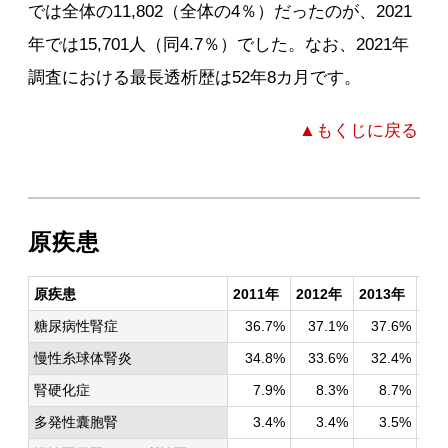
では全体の11,802（全体の4％）だったのが、2021
年では15,701人（同4.7％）でした。なお、2021年
調査における最長透析歴は52年8カ月です。
▲もくじに戻る
原疾患
原疾患
2011年
2012年
2013年
20
糖尿病性腎症
36.7%
37.1%
37.6%
3
慢性糸球体腎炎
34.8%
33.6%
32.4%
3
腎硬化症
7.9%
8.3%
8.7%
9
多発性囊胞腎
3.4%
3.4%
3.5%