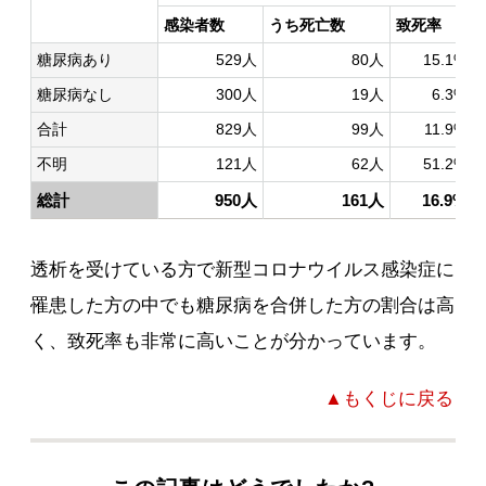
感染者数
うち死亡数
致死率
糖尿病あり
529人
80人
15.1%
糖尿病なし
300人
19人
6.3%
合計
829人
99人
11.9%
不明
121人
62人
51.2%
総計
950人
161人
16.9%
透析を受けている方で新型コロナウイルス感染症に
罹患した方の中でも糖尿病を合併した方の割合は高
く、致死率も非常に高いことが分かっています。
▲もくじに戻る