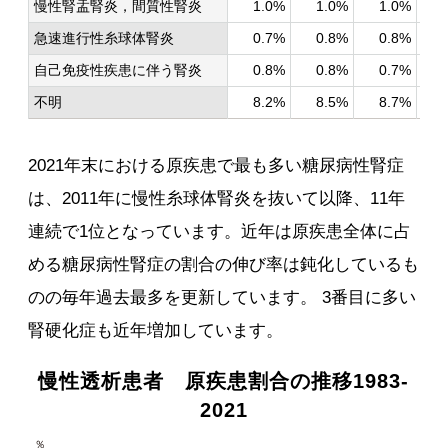
慢性腎盂腎炎，間質性腎炎
1.0%
1.0%
1.0%
急速進行性糸球体腎炎
0.7%
0.8%
0.8%
自己免疫性疾患に伴う腎炎
0.8%
0.8%
0.7%
不明
8.2%
8.5%
8.7%
2021年末における原疾患で最も多い糖尿病性腎症
は、2011年に慢性糸球体腎炎を抜いて以降、11年
連続で1位となっています。近年は原疾患全体に占
める糖尿病性腎症の割合の伸び率は鈍化しているも
のの毎年過去最多を更新しています。 3番目に多い
腎硬化症も近年増加しています。
慢性透析患者 原疾患割合の推移1983-
2021