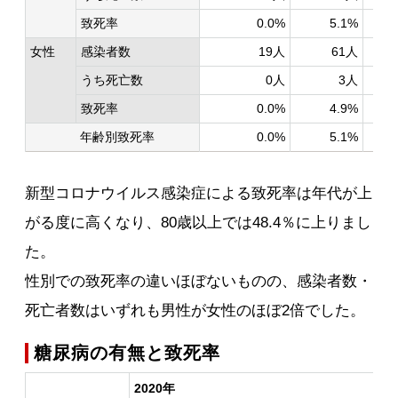
致死率
0.0%
5.1%
女性
感染者数
19人
61人
うち死亡数
0人
3人
致死率
0.0%
4.9%
年齢別致死率
0.0%
5.1%
新型コロナウイルス感染症による致死率は年代が上
がる度に高くなり、80歳以上では48.4％に上りまし
た。
性別での致死率の違いほぼないものの、感染者数・
死亡者数はいずれも男性が女性のほぼ2倍でした。
糖尿病の有無と致死率
2020年