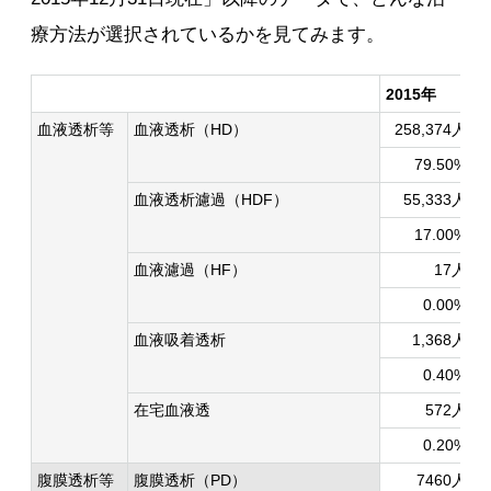
療方法が選択されているかを見てみます。
2015年
2
血液透析等
血液透析（HD）
258,374人
79.50%
血液透析濾過（HDF）
55,333人
17.00%
血液濾過（HF）
17人
0.00%
血液吸着透析
1,368人
0.40%
在宅血液透
572人
0.20%
腹膜透析等
腹膜透析（PD）
7460人