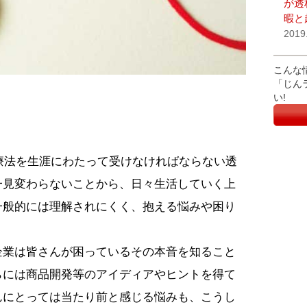
が透
暇と
2019
こんな
「じん
い!
析療法を生涯にわたって受けなければならない透
一見変わらないことから、日々生活していく上
一般的には理解されにくく、抱える悩みや困り
企業は皆さんが困っているその本音を知ること
らには商品開発等のアイディアやヒントを得て
んにとっては当たり前と感じる悩みも、こうし