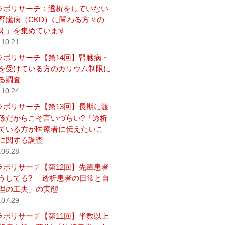
ラボリサーチ：透析をしていない
腎臓病（CKD）に関わる方々の
え」を集めています
.10.21
ラボリサーチ【第14回】腎臓病・
を受けている方のカリウム制限に
る調査
.10.24
ラボリサーチ【第13回】長期に渡
係だからこそ言いづらい?「透析
ている方が医療者に伝えたいこ
に関する調査
.06.28
ラボリサーチ【第12回】先輩患者
うしてる? 「透析患者の日常と自
理の工夫」の実態
.07.29
ラボリサーチ【第11回】半数以上