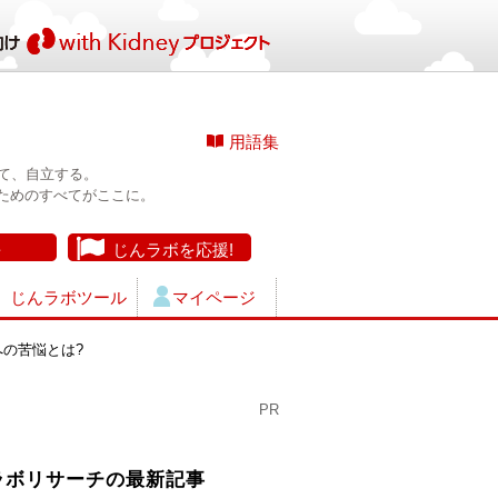
用語集
て、自立する。
ためのすべてがここに。
長
じんラボを応援!
じんラボツール
マイページ
への苦悩とは?
PR
ラボリサーチの最新記事