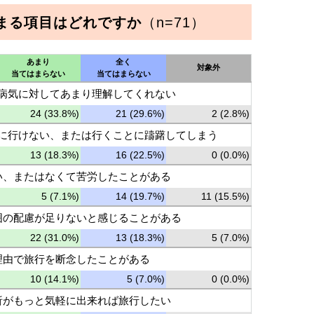
まる項目はどれですか
（n=71）
あまり
全く
対象外
当てはまらない
当てはまらない
が病気に対してあまり理解してくれない
24 (33.8%)
21 (29.6%)
2 (2.8%)
りに行けない、または行くことに躊躇してしまう
13 (18.3%)
16 (22.5%)
0 (0.0%)
い、またはなくて苦労したことがある
5 (7.1%)
14 (19.7%)
11 (15.5%)
囲の配慮が足りないと感じることがある
22 (31.0%)
13 (18.3%)
5 (7.0%)
理由で旅行を断念したことがある
10 (14.1%)
5 (7.0%)
0 (0.0%)
析がもっと気軽に出来れば旅行したい