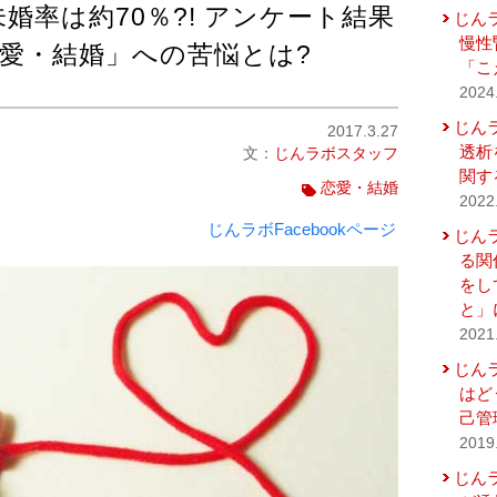
婚率は約70％?! アンケート結果
じん
慢性
愛・結婚」への苦悩とは?
「こ
2024
じん
2017.3.27
透析
文：
じんラボスタッフ
関す
恋愛・結婚
2022
じんラボFacebookページ
じん
る関
をし
と」
2021
じん
はど
己管
2019
じん