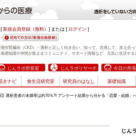
[
新規会員登録（無料）
] または [
ログイン
]
慢性腎臓病（CKD）・透析と正しく向き合い、知って、共感して、支え合っ
基礎知識や仲間が集まるコミュニティ、サポート情報など、元気に生活する
じんラボ所長室
じんラボリサーチ
今日の所
活きナビ
食生活研究室
研究員のはなし
基礎知識
回】透析患者の未婚率は約70％?! アンケート結果から分かる「恋愛・結婚」
じん