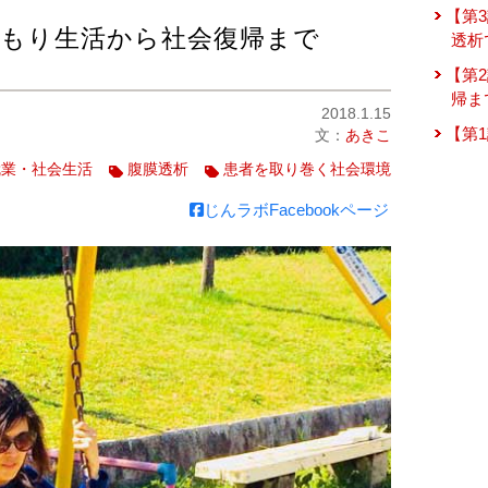
【第
こもり生活から社会復帰まで
透析
【第
帰ま
2018.1.15
【第
文：
あきこ
就業・社会生活
腹膜透析
患者を取り巻く社会環境
じんラボFacebookページ