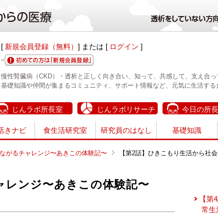
[
新規会員登録（無料）
] または [
ログイン
]
慢性腎臓病（CKD）・透析と正しく向き合い、知って、共感して、支え合っ
基礎知識や仲間が集まるコミュニティ、サポート情報など、元気に生活する
じんラボ所長室
じんラボリサーチ
今日の所
活きナビ
食生活研究室
研究員のはなし
基礎知識
ながるチャレンジ〜あきこの体験記〜
【第2話】ひきこもり生活から社
ャレンジ〜あきこの体験記〜
【第
常生