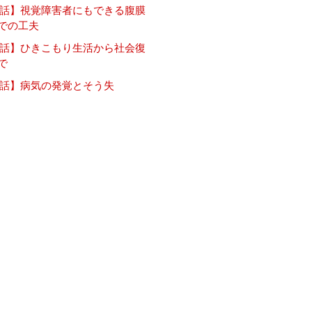
3話】視覚障害者にもできる腹膜
での工夫
2話】ひきこもり生活から社会復
で
1話】病気の発覚とそう失