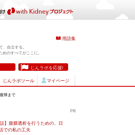
用語集
て、自立する。
ためのすべてがここに。
長
じんラボを応援!
じんラボツール
マイページ
会復帰まで
PR
4話】腹膜透析を行うための、日
活での私の工夫