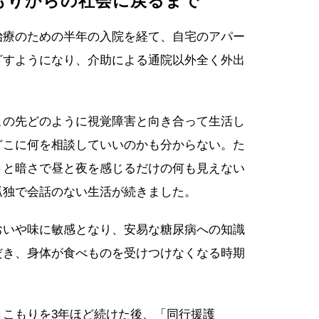
もりからの社会に戻るまで
治療のための半年の入院を経て、自宅のアパー
ざすようになり、介助による通院以外全く外出
この先どのように視覚障害と向き合って生活し
どこに何を相談していいのかも分からない。た
さと暗さで昼と夜を感じるだけの何も見えない
孤独で会話のない生活が続きました。
おいや味に敏感となり、安易な糖尿病への知識
だき、身体が食べものを受けつけなくなる時期
きこもりを3年ほど続けた後、「同行援護