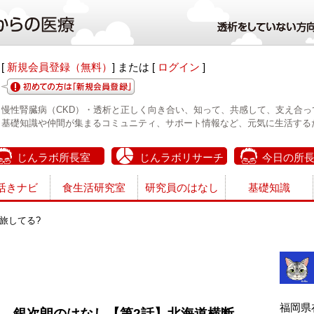
[
新規会員登録（無料）
] または [
ログイン
]
慢性腎臓病（CKD）・透析と正しく向き合い、知って、共感して、支え合っ
基礎知識や仲間が集まるコミュニティ、サポート情報など、元気に生活する
じんラボ所長室
じんラボリサーチ
今日の所
活きナビ
食生活研究室
研究員のはなし
基礎知識
旅してる?
?
福岡県
銀次朗のはなし【第2話】北海道横断