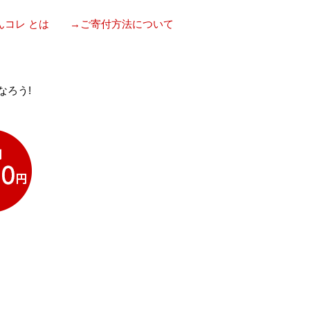
んコレ とは
→ご寄付方法について
なろう!
。