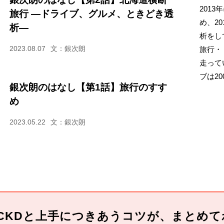
201
旅行 ―ドライブ、グルメ、ときどき透
め、2
析―
析をし
2023.08.07
文：銀次朗
旅行・
走って
ブは2
銀次朗のはなし【第1話】旅行のすす
め
2023.05.22
文：銀次朗
CKDと上手につきあうコツが、まとめて