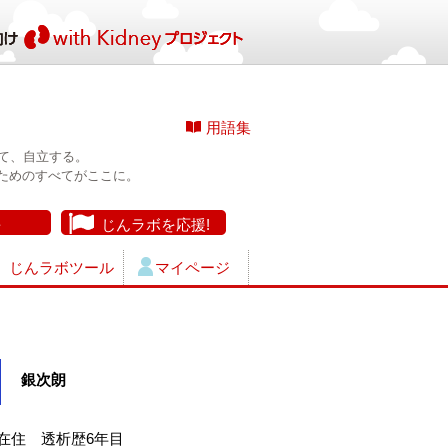
用語集
て、自立する。
ためのすべてがここに。
長
じんラボを応援!
じんラボツール
マイページ
銀次朗
在住 透析歴6年目