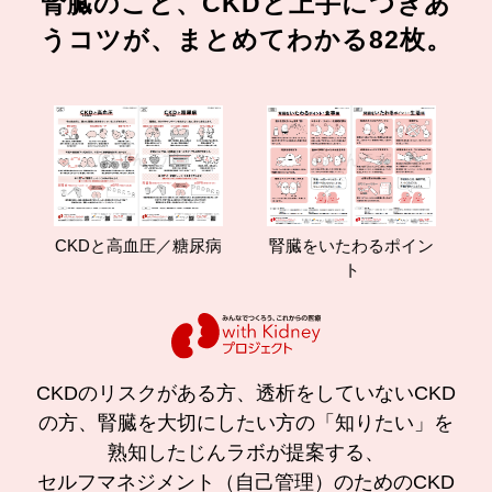
腎臓のこと、CKDと上手につきあ
うコツが、まとめてわかる82枚。
CKDと高血圧／糖尿病
腎臓をいたわるポイン
減
ト
CKDのリスクがある方、透析をしていないCKD
の方、腎臓を大切にしたい方の「知りたい」を
熟知したじんラボが提案する、
セルフマネジメント（自己管理）のためのCKD