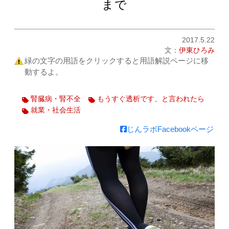
まで
2017.5.22
文：
伊東ひろみ
緑の文字の用語をクリックすると用語解説ページに移
動するよ。
腎臓病・腎不全
もうすぐ透析です、と言われたら
就業・社会生活
じんラボFacebookページ