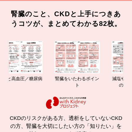
腎臓のこと、CKDと上手につきあ
うコツが、まとめてわかる82枚。
と高血圧／糖尿病
腎臓をいたわるポイン
減塩やたんぱく
ト
の効果と重
CKDのリスクがある方、透析をしていないCKD
の方、腎臓を大切にしたい方の「知りたい」を