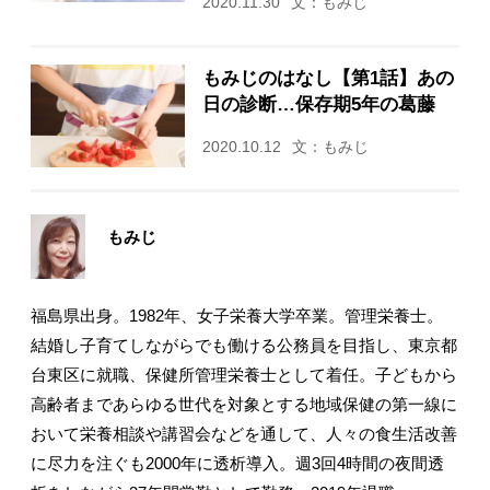
2020.11.30
文：もみじ
もみじのはなし【第1話】あの
日の診断…保存期5年の葛藤
2020.10.12
文：もみじ
もみじ
福島県出身。1982年、女子栄養大学卒業。管理栄養士。
結婚し子育てしながらでも働ける公務員を目指し、東京都
台東区に就職、保健所管理栄養士として着任。子どもから
高齢者まであらゆる世代を対象とする地域保健の第一線に
おいて栄養相談や講習会などを通して、人々の食生活改善
に尽力を注ぐも2000年に透析導入。週3回4時間の夜間透