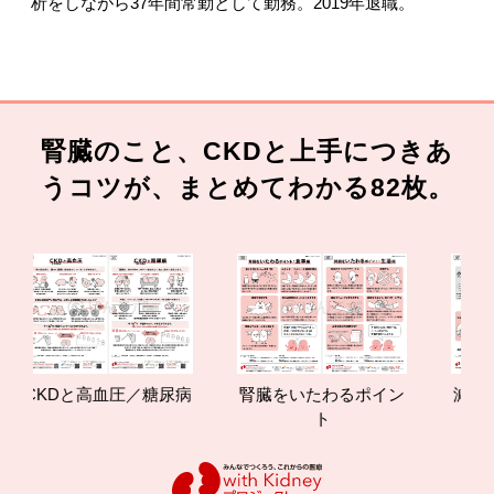
析をしながら37年間常勤として勤務。2019年退職。
腎臓のこと、CKDと上手につきあ
うコツが、まとめてわかる82枚。
CKDと高血圧／糖尿病
腎臓をいたわるポイン
減塩や
ト
の効